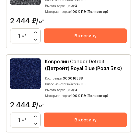
Класс износостойкости:
33
Высота ворса (мм):
3
Материал ворса:
100% ПЭ (Полиэстер)
2 444
₽/
м²
В корзину
м²
Ковролин Condor Detroit
(Детройт) Royal Blue (Роял Блю)
Код товара:
000016888
Класс износостойкости:
33
Высота ворса (мм):
3
Материал ворса:
100% ПЭ (Полиэстер)
2 444
₽/
м²
В корзину
м²