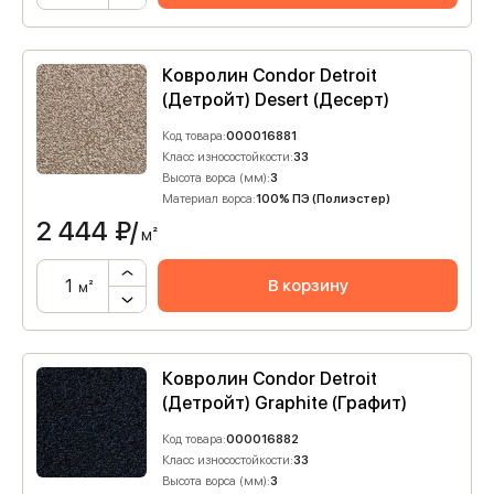
Ковролин Condor Detroit
(Детройт) Desert (Десерт)
Код товара:
000016881
Класс износостойкости:
33
Высота ворса (мм):
3
Материал ворса:
100% ПЭ (Полиэстер)
2 444
₽/
м²
В корзину
м²
Ковролин Condor Detroit
(Детройт) Graphite (Графит)
Код товара:
000016882
Класс износостойкости:
33
Высота ворса (мм):
3