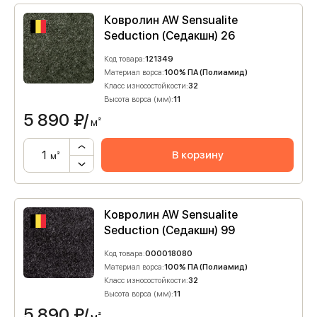
Ковролин AW Sensualite
Seduction (Седакшн) 26
Код товара:
121349
Материал ворса:
100% ПА (Полиамид)
Класс износостойкости:
32
Высота ворса (мм):
11
5 890
₽/
м²
В корзину
м²
Ковролин AW Sensualite
Seduction (Седакшн) 99
Код товара:
000018080
Материал ворса:
100% ПА (Полиамид)
Класс износостойкости:
32
Высота ворса (мм):
11
5 890
₽/