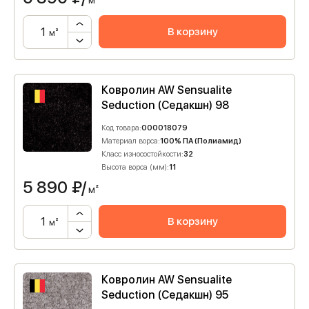
м²
В корзину
м²
Ковролин AW Sensualite
Seduction (Седакшн) 98
Код товара:
000018079
Материал ворса:
100% ПА (Полиамид)
Класс износостойкости:
32
Высота ворса (мм):
11
5 890
₽/
м²
В корзину
м²
Ковролин AW Sensualite
Seduction (Седакшн) 95