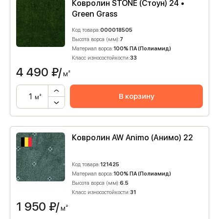
Ковролин STONE (Стоун) 24 •
Green Grass
Код товара:
000018505
Высота ворса (мм):
7
Материал ворса:
100% ПА (Полиамид)
Класс износостойкости:
33
4 490
₽/
м²
В корзину
м²
Ковролин AW Animo (Анимо) 22
Код товара:
121425
Материал ворса:
100% ПА (Полиамид)
Высота ворса (мм):
6.5
Класс износостойкости:
31
1 950
₽/
м²