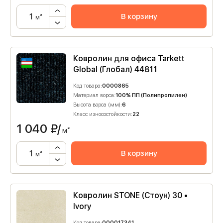
В корзину
м²
Ковролин для офиса Tarkett
Global (Глобал) 44811
Код товара:
0000865
Материал ворса:
100% ПП (Полипропилен)
Высота ворса (мм):
6
Класс износостойкости:
22
1 040
₽/
м²
В корзину
м²
Ковролин STONE (Стоун) 30 •
Ivory
Код товара:
000017341