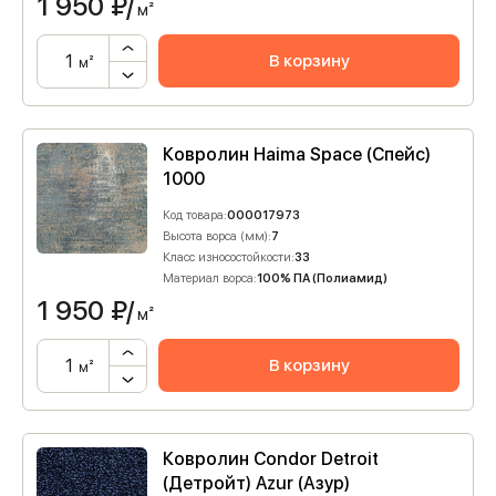
1 950
₽/
м²
В корзину
м²
Ковролин Haima Space (Спейс)
1000
Код товара:
000017973
Высота ворса (мм):
7
Класс износостойкости:
33
Материал ворса:
100% ПА (Полиамид)
1 950
₽/
м²
В корзину
м²
Ковролин Condor Detroit
(Детройт) Azur (Азур)