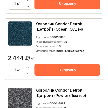
В корзину
м²
Ковролин Condor Detroit
(Детройт) Ocean (Оушен)
Код товара:
000016886
Класс износостойкости:
33
Высота ворса (мм):
3
Материал ворса:
100% ПЭ (Полиэстер)
2 444
₽/
м²
В корзину
м²
Ковролин Condor Detroit
(Детройт) Pewter (Пьютер)
Код товара:
000016887