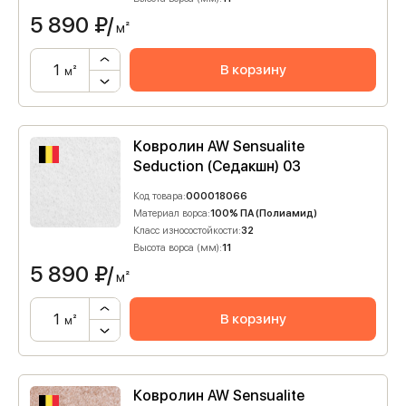
5 890
₽/
м²
В корзину
м²
Ковролин AW Sensualite
Seduction (Седакшн) 03
Код товара:
000018066
Материал ворса:
100% ПА (Полиамид)
Класс износостойкости:
32
Высота ворса (мм):
11
5 890
₽/
м²
В корзину
м²
Ковролин AW Sensualite