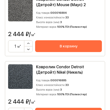
(Детройт) Mouse (Маус) 2
Код товара:
000016884
Класс износостойкости:
33
Высота ворса (мм):
3
Материал ворса:
100% ПЭ (Полиэстер)
2 444
₽/
м²
В корзину
м²
Ковролин Condor Detroit
(Детройт) Nikel (Никель)
Код товара:
000016885
Класс износостойкости:
33
Высота ворса (мм):
3
Материал ворса:
100% ПЭ (Полиэстер)
2 444
₽/
м²