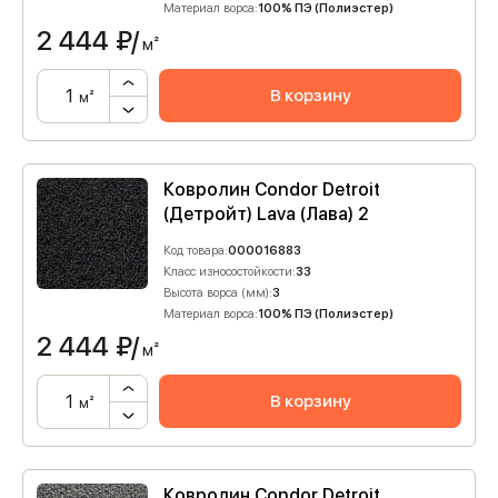
Материал ворса:
100% ПЭ (Полиэстер)
2 444
₽/
м²
В корзину
м²
Ковролин Condor Detroit
(Детройт) Lava (Лава) 2
Код товара:
000016883
Класс износостойкости:
33
Высота ворса (мм):
3
Материал ворса:
100% ПЭ (Полиэстер)
2 444
₽/
м²
В корзину
м²
Ковролин Condor Detroit