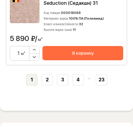
Seduction (Седакшн) 31
Код товара:
000018068
Материал ворса:
100% ПА (Полиамид)
Класс износостойкости:
32
Высота ворса (мм):
11
5 890
₽/
м²
В корзину
м²
...
1
2
3
4
23