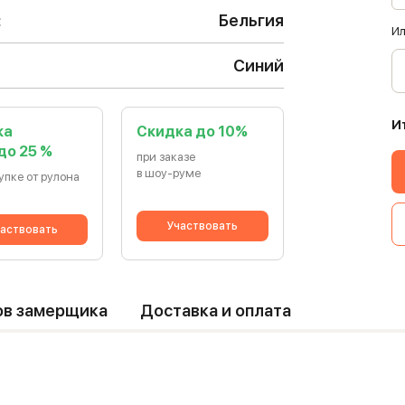
:
Бельгия
Ил
Синий
И
ка
Cкидка до 10%
 до 25 %
при заказе
в шоу-руме
упке от рулона
Участвовать
аствовать
ов замерщика
Доставка и оплата