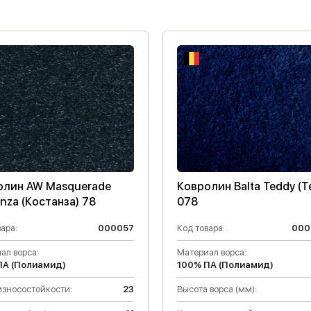
олин AW Masquerade
Ковролин Balta Teddy (
nza (Костанза) 78
078
ара:
000057
Код товара:
000
ал ворса:
Материал ворса:
ПА (Полиамид)
100% ПА (Полиамид)
износостойкости:
23
Высота ворса (мм):