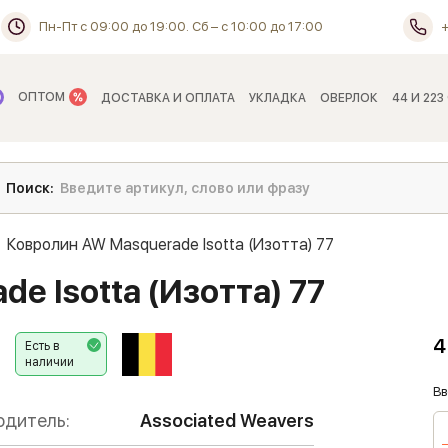
Пн-Пт с 09:00 до 19:00. Сб – с 10:00 до 17:00
ОПТОМ
ДОСТАВКА И ОПЛАТА
УКЛАДКА
ОВЕРЛОК
44 И 223
Ковролин AW Masquerade Isotta (Изотта) 77
e Isotta (Изотта) 77
4
Есть в
наличии
Вв
одитель:
Associated Weavers