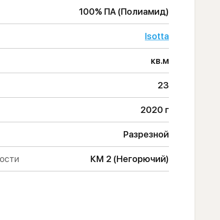
100% ПА (Полиамид)
Isotta
кв.м
23
2020 г
Разрезной
ности
КМ 2 (Негорючий)