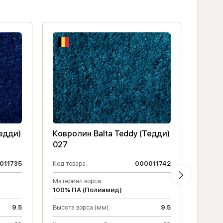
Тедди)
Ковролин Balta Teddy (Тедди)
Ковро
027
098
011735
Код товара:
000011742
Код то
Материал ворса:
Матери
100% ПА (Полиамид)
100% 
9.5
Высота ворса (мм):
9.5
Класс 