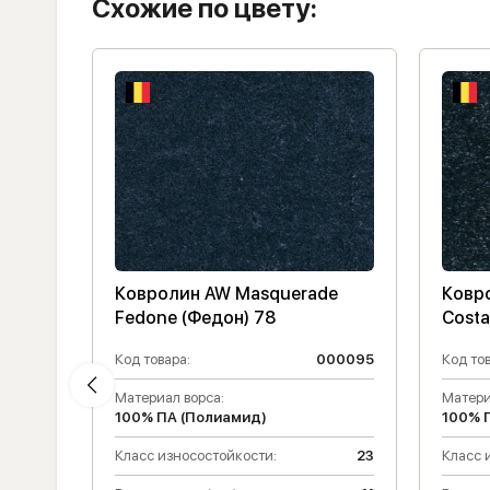
Схожие по цвету:
s
Ковролин AW Masquerade
Ковр
Fedone (Федон) 78
Costa
013030
Код товара:
000095
Код тов
Материал ворса:
Матери
100% ПА (Полиамид)
100% 
31
Класс износостойкости:
23
Класс 