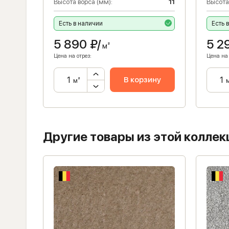
5.1
Высота ворса (мм):
11
Высота
Есть в наличии
Есть 
5 890
₽/
5 2
м²
Цена на отрез:
Цена на 
ну
В корзину
м²
Другие товары из этой коллек