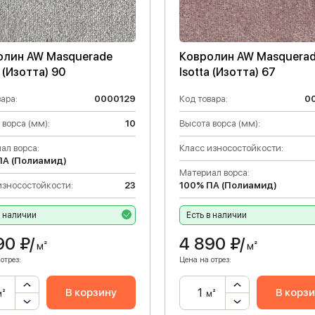
олин AW Masquerade
Ковролин AW Masquera
a (Изотта) 90
Isotta (Изотта) 67
ара:
0000129
Код товара:
0
 ворса (мм):
10
Высота ворса (мм):
ал ворса:
Класс износостойкости:
ПА (Полиамид)
Материал ворса:
износостойкости:
23
100% ПА (Полиамид)
в наличии
Есть в наличии
90
₽/
4 890
₽/
м²
м²
отрез:
Цена на отрез:
В корзину
В корз
м²
м²