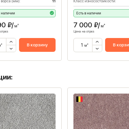
 ворса (мм):
11
Класс износостойкости:
в наличии
Есть в наличии
90
₽/
7 000
₽/
м²
м²
отрез:
Цена на отрез:
В корзину
В корз
м²
м²
ции: