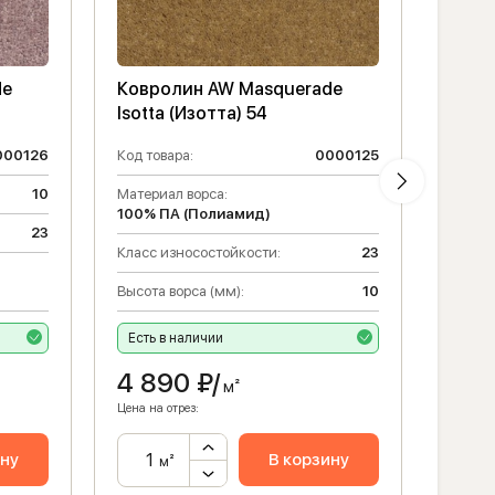
de
Ковролин AW Masquerade
Ковр
Isotta (Изотта) 54
Isott
000126
Код товара:
0000125
Код то
10
Материал ворса:
Матери
100% ПА (Полиамид)
100% 
23
Класс износостойкости:
23
Класс 
Высота ворса (мм):
10
Высота
Есть в наличии
Есть 
4 890
₽/
4 8
м²
Цена на отрез:
Цена на 
ину
В корзину
м²