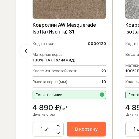
de
Ковролин AW Masquerade
Ковр
Isotta (Изотта) 31
Isott
000119
Код товара:
0000120
Код тов
Материал ворса:
Высота
100% ПА (Полиамид)
Матери
10
Класс износостойкости:
23
100% 
23
Высота ворса (мм):
10
Класс 
Есть в наличии
Есть 
4 890
₽/
4 8
м²
Цена на отрез:
Цена на 
ну
В корзину
м²