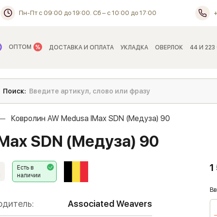
Пн-Пт с 09:00 до 19:00. Сб – с 10:00 до 17:00
ОПТОМ
ДОСТАВКА И ОПЛАТА
УКЛАДКА
ОВЕРЛОК
44 И 223
Ковролин AW Medusa IMax SDN (Медуза) 90
Max SDN (Медуза) 90
1
Есть в
наличии
1
Вв
одитель:
Associated Weavers