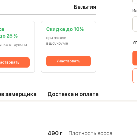
:
Бельгия
Ил
ка
Cкидка до 10%
 до 25 %
при заказе
И
в шоу-руме
упке от рулона
Участвовать
аствовать
ов замерщика
Доставка и оплата
490 г
Плотность ворса