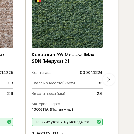
ax
Ковролин AW Medusa IMax
Ковр
SDN (Медуза) 21
Tile 
014225
Код товара:
000014224
Код то
33
Класс износостойкости:
33
Класс 
2.6
Высота ворса (мм):
2.6
Матери
100% 
Материал ворса:
100% ПА (Полиамид)
Высота
Наличие уточнять у менеджера
Есть 