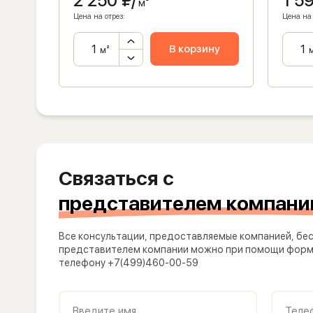
2 250
₽/
1 5
м²
Цена на отрез:
Цена на 
ну
В корзину
м²
Связаться с
представителем компани
Все консультации, предоставляемые компанией, бес
представителем компании можно при помощи формы
телефону +7(499)460-00-59
Введите имя
Теле