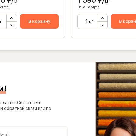
90
₽/
1 590
₽/
м²
м²
отрез:
Цена на отрез:
В корзину
В корз
м²
м²
и!
платны. Связаться с
 обратной связи или по
фон*