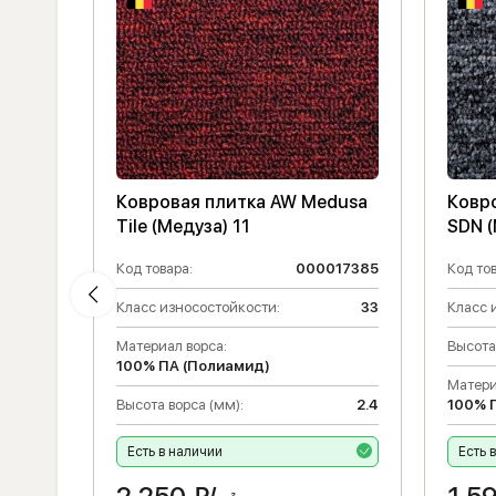
ax
Ковровая плитка AW Medusa
Ковр
Tile (Медуза) 11
SDN (
014234
Код товара:
000017385
Код тов
33
Класс износостойкости:
33
Класс 
2.6
Материал ворса:
Высота
100% ПА (Полиамид)
Матери
Высота ворса (мм):
2.4
100% 
Есть в наличии
Есть 