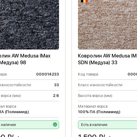
олин AW Medusa IMax
Ковролин AW Medusa IM
Медуза) 98
SDN (Медуза) 33
ара:
000014233
Код товара:
000
износостойкости:
33
Класс износостойкости:
 ворса (мм):
2.6
Высота ворса (мм):
ал ворса:
Материал ворса:
ПА (Полиамид)
100% ПА (Полиамид)
в наличии
Есть в наличии