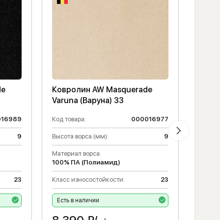
de
Ковролин AW Masquerade
Ковр
Varuna (Варуна) 33
Varun
016989
Код товара:
000016977
Код то
9
Высота ворса (мм):
9
Высота
Материал ворса:
Матери
100% ПА (Полиамид)
100% 
23
Класс износостойкости:
23
Класс 
Есть в наличии
Есть 