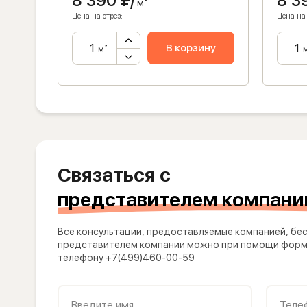
8 390
₽/
8 3
м²
Цена на отрез:
Цена на 
ну
В корзину
м²
Связаться с
представителем компани
Все консультации, предоставляемые компанией, бес
представителем компании можно при помощи формы
телефону +7(499)460-00-59
Введите имя
Теле