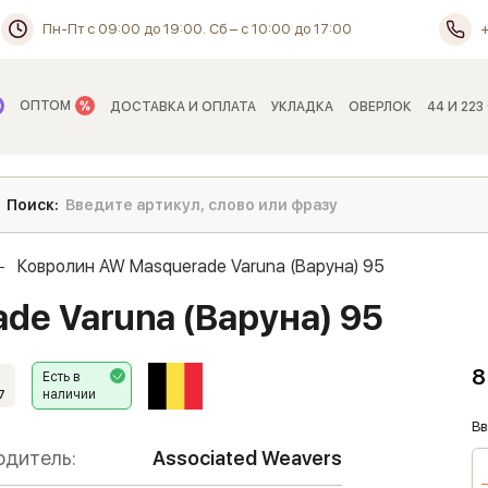
Пн-Пт с 09:00 до 19:00. Сб – с 10:00 до 17:00
ОПТОМ
ДОСТАВКА И ОПЛАТА
УКЛАДКА
ОВЕРЛОК
44 И 223
Ковролин AW Masquerade Varuna (Варуна) 95
de Varuna (Варуна) 95
8
Есть в
наличии
7
Вв
одитель:
Associated Weavers