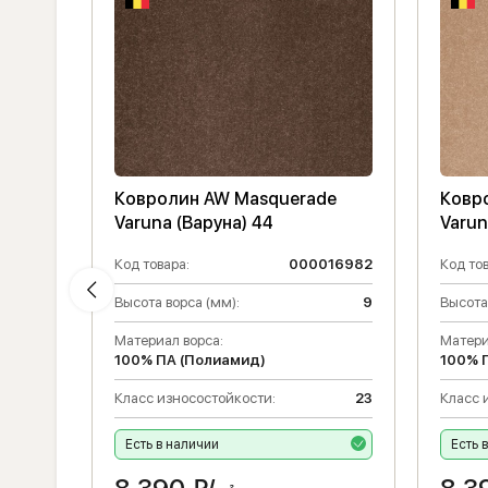
de
Ковролин AW Masquerade
Ковр
Varuna (Варуна) 44
Varun
016975
Код товара:
000016982
Код тов
9
Высота ворса (мм):
9
Высота
Материал ворса:
Матери
100% ПА (Полиамид)
100% 
23
Класс износостойкости:
23
Класс 
Есть в наличии
Есть 