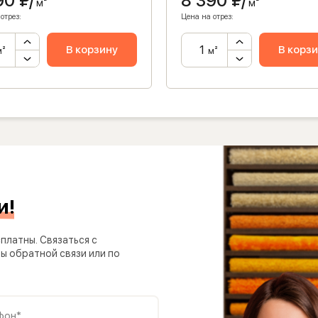
90
₽/
8 390
₽/
м²
м²
отрез:
Цена на отрез:
В корзину
В корз
м²
м²
и!
платны. Связаться с
 обратной связи или по
фон*