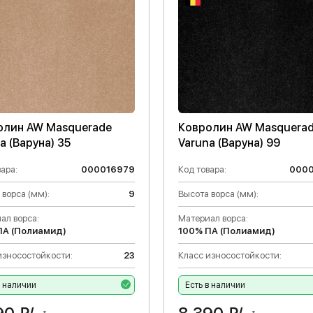
олин AW Masquerade
Ковролин AW Masquera
a (Варуна) 35
Varuna (Варуна) 99
ара:
000016979
Код товара:
000
 ворса (мм):
9
Высота ворса (мм):
ал ворса:
Материал ворса:
ПА (Полиамид)
100% ПА (Полиамид)
износостойкости:
23
Класс износостойкости:
в наличии
Есть в наличии