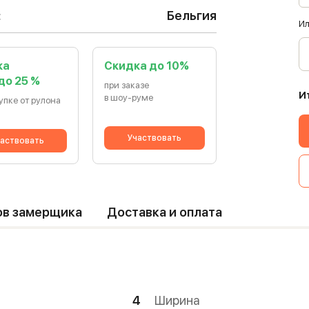
:
Бельгия
Ил
ка
Cкидка до 10%
 до 25 %
при заказе
И
в шоу-руме
упке от рулона
Участвовать
аствовать
ов замерщика
Доставка и оплата
4
Ширина