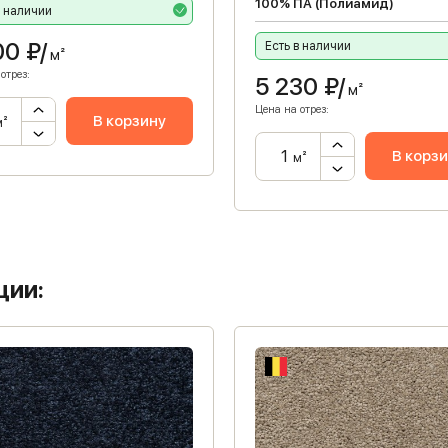
100% ПА (Полиамид)
в наличии
00
₽/
Есть в наличии
м²
отрез:
5 230
₽/
м²
Цена на отрез:
В корзину
м²
В корз
м²
ции: