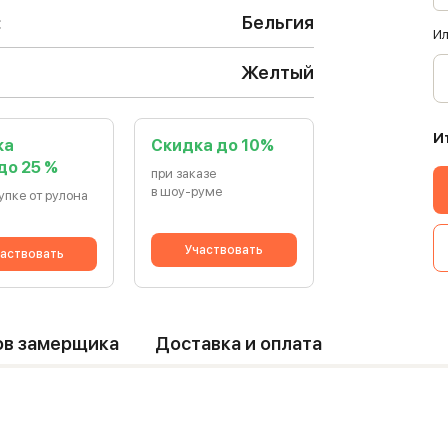
:
Бельгия
Ил
Желтый
И
ка
Cкидка до 10%
 до 25 %
при заказе
в шоу-руме
упке от рулона
Участвовать
аствовать
ов замерщика
Доставка и оплата