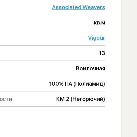
Associated Weavers
кв.м
Vigour
13
Войлочная
100% ПА (Полиамид)
ности
КМ 2 (Негорючий)