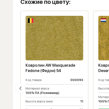
Схожие по цвету:
ton
Ковролин AW Masquerade
Ковр
Fedone (Федон) 54
Deser
013580
Код товара:
000093
Код тов
23
Материал ворса:
Высота
100% ПА (Полиамид)
Матери
Высота ворса (мм):
11
100% 