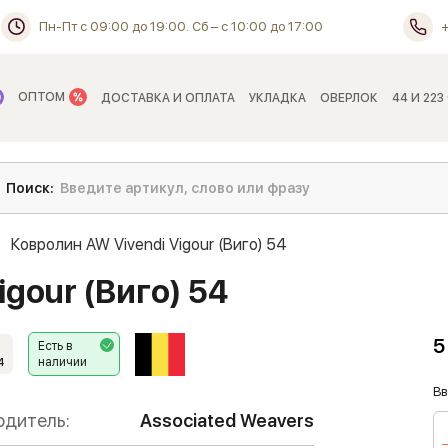
Пн-Пт с 09:00 до 19:00. Сб – с 10:00 до 17:00
ОПТОМ
ДОСТАВКА И ОПЛАТА
УКЛАДКА
ОВЕРЛОК
44 И 223
Ковролин AW Vivendi Vigour (Виго) 54
gour (Виго) 54
5
Есть в
наличии
4
Вв
одитель:
Associated Weavers