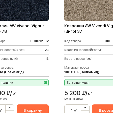
лин AW Vivendi Vigour
Ковролин AW Vivendi Vi
) 78
(Виго) 37
ара:
000012102
Код товара:
000
износостойкости:
23
Класс износостойкости:
 ворса (мм):
13
Высота ворса (мм):
ал ворса:
Материал ворса:
ПА (Полиамид)
100% ПА (Полиамид)
в наличии
Есть в наличии
00
₽/
5 200
₽/
м²
м²
отрез:
Цена на отрез:
В корзину
В корз
м²
м²