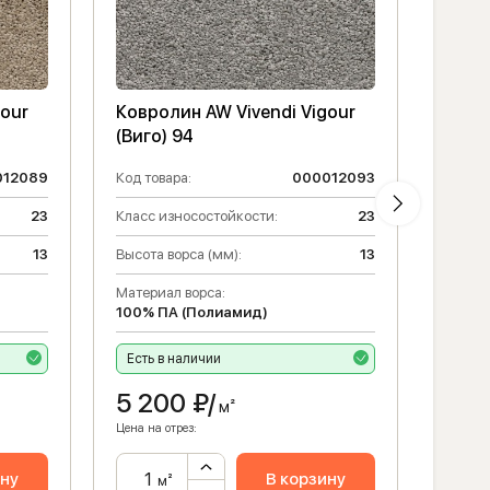
gour
Ковролин AW Vivendi Vigour
Ковро
(Виго) 94
(Виго
012089
Код товара:
000012093
Код то
23
Класс износостойкости:
23
Класс 
13
Высота ворса (мм):
13
Высота
Материал ворса:
Матери
100% ПА (Полиамид)
100% 
Есть в наличии
Есть 
5 200
₽/
5 2
м²
Цена на отрез:
Цена на 
ину
В корзину
м²