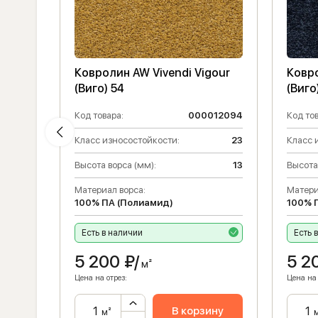
our
Ковролин AW Vivendi Vigour
Ковро
(Виго) 54
(Виго
012097
Код товара:
000012094
Код тов
23
Класс износостойкости:
23
Класс 
13
Высота ворса (мм):
13
Высота
Материал ворса:
Матери
100% ПА (Полиамид)
100% 
Есть в наличии
Есть 
5 200
₽/
5 2
м²
Цена на отрез:
Цена на 
ну
В корзину
м²