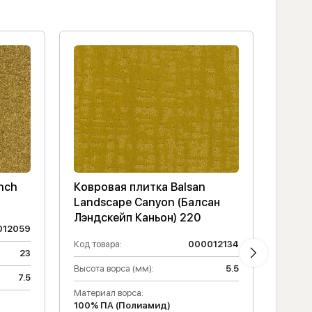
nch
Ковровая плитка Balsan
Ковро
Landscape Canyon (Балсан
(Балс
Лэндскейп Каньон) 220
012059
Код то
Код товара:
000012134
23
Матери
100% 
Высота ворса (мм):
5.5
7.5
Класс 
Материал ворса:
100% ПА (Полиамид)