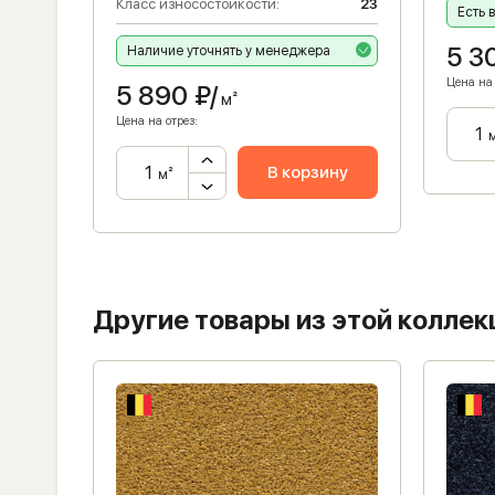
9.5
Класс износостойкости:
23
Есть 
5 3
Наличие уточнять у менеджера
Цена на 
5 890
₽/
м²
Цена на отрез:
ну
В корзину
м²
Другие товары из этой коллек