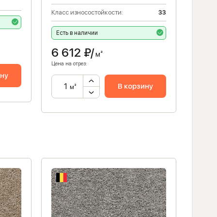
Высота
Класс износостойкости:
33
Есть 
Есть в наличии
8 3
6 612
₽/
Цена на 
м²
Цена на отрез:
ину
В корзину
м²