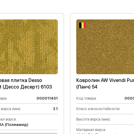
овая плитка Desso
Ковролин AW Vivendi Pu
t (Дессо Десерт) 6103
(Панч) 54
ара:
000011451
Код товара:
000
 ворса (мм):
3.1
Класс износостойкости:
ал ворса:
Высота ворса (мм):
ПА (Полиамид)
Материал ворса: