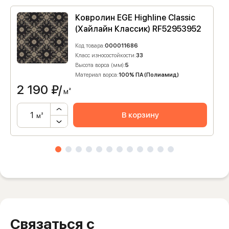
Ковролин EGE Highline Classic
(Хайлайн Классик) RF52953952
Код товара:
000011686
Класс износостойкости:
33
Высота ворса (мм):
5
Материал ворса:
100% ПА (Полиамид)
2 190
₽/
м²
В корзину
м²
Связаться с