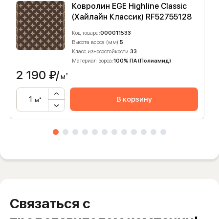
Ковролин EGE Highline Classic
(Хайлайн Классик) RF52755128
Код товара:
000011533
Высота ворса (мм):
5
Класс износостойкости:
33
Материал ворса:
100% ПА (Полиамид)
2 190
₽/
м²
В корзину
м²
Связаться с