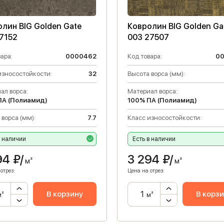
лин BIG Golden Gate
Ковролин BIG Golden Ga
7152
003 27507
ара:
0000462
Код товара:
0
износостойкости:
32
Высота ворса (мм):
ал ворса:
Материал ворса:
ПА (Полиамид)
100% ПА (Полиамид)
 ворса (мм):
7.7
Класс износостойкости:
в наличии
Есть в наличии
94
₽/
3 294
₽/
м²
м²
отрез:
Цена на отрез:
В корзину
В корз
м²
м²