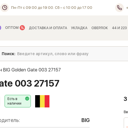
Пн-Пт с 09:00 до 19:00. Сб – с 10:00 до 17:00
ОПТОМ
ДОСТАВКА И ОПЛАТА
УКЛАДКА
ОВЕРЛОК
44 И 223
н BIG Golden Gate 003 27157
ate 003 27157
3
Есть в
наличии
Вв
одитель:
BIG