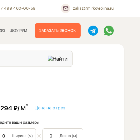
+7 499 460-00-59
zakaz@mirkovrolina.ru
 ФЗ
ШОУ РУМ
ЗАКАЗАТЬ ЗВОНОК
м²
 294 ₽/
Цена на отрез
едите ваши размеры
Ширина (м)
Длина (м)