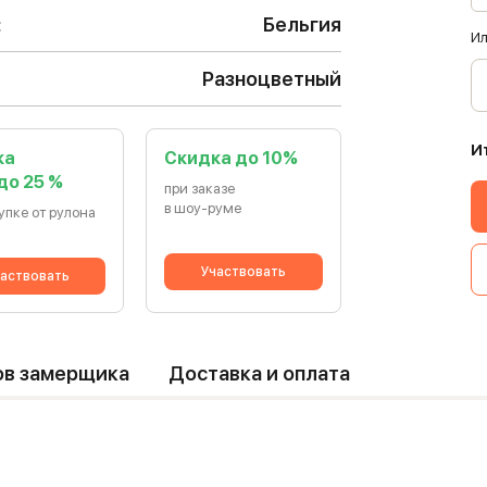
:
Бельгия
Ил
Разноцветный
И
ка
Cкидка до 10%
 до 25 %
при заказе
в шоу-руме
упке от рулона
Участвовать
аствовать
ов замерщика
Доставка и оплата