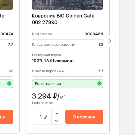
te
Ковролин BIG Golden Gate
Ковр
002 27890
002 
000474
Код товара:
0000469
Код то
7.7
Класс износостойкости:
32
Класс 
Материал ворса:
Высота
100% ПА (Полиамид)
Матери
32
Высота ворса (мм):
7.7
100% 
Есть в наличии
Есть 
3 294
₽/
3 2
м²
Цена на отрез:
Цена на 
ину
В корзину
м²