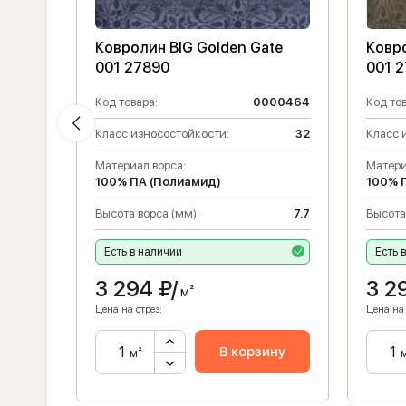
te
Ковролин BIG Golden Gate
Ковро
001 27890
001 2
00466
Код товара:
0000464
Код тов
32
Класс износостойкости:
32
Класс 
Материал ворса:
Матери
100% ПА (Полиамид)
100% 
7.7
Высота ворса (мм):
7.7
Высота
Есть в наличии
Есть 
3 294
₽/
3 2
м²
Цена на отрез:
Цена на 
ну
В корзину
м²