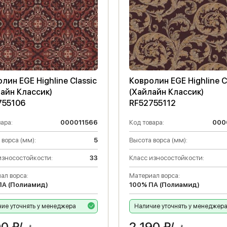
лин EGE Highline Classic
Ковролин EGE Highline C
айн Классик)
(Хайлайн Классик)
755106
RF52755112
ара:
000011566
Код товара:
000
 ворса (мм):
5
Высота ворса (мм):
износостойкости:
33
Класс износостойкости:
ал ворса:
Материал ворса:
ПА (Полиамид)
100% ПА (Полиамид)
ие уточнять у менеджера
Наличие уточнять у менеджер
90
₽/
2 190
₽/