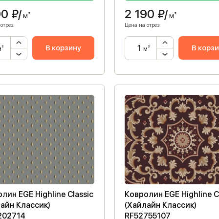
90
₽/
2 190
₽/
м²
м²
отрез:
Цена на отрез:
В корзину
В корз
м²
м²
лин EGE Highline Classic
Ковролин EGE Highline C
айн Классик)
(Хайлайн Классик)
202714
RF52755107