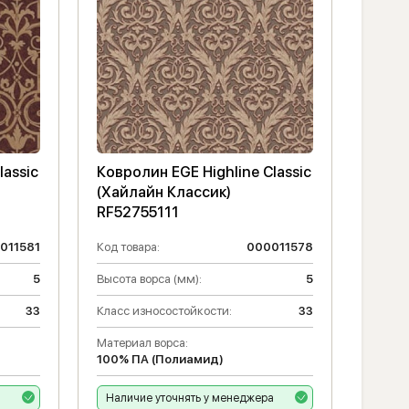
lassic
Ковролин EGE Highline Classic
(Хайлайн Классик)
RF52755111
011581
Код товара:
000011578
5
Высота ворса (мм):
5
33
Класс износостойкости:
33
Материал ворса:
100% ПА (Полиамид)
а
Наличие уточнять у менеджера