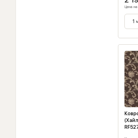
Цена на 
Ковро
(Хайл
RF52