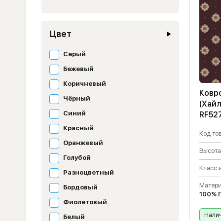
Цвет
Серый
Бежевый
Коричневый
Ковро
Чёрный
(Хайл
Синий
RF52
Красный
Код тов
Оранжевый
Высота
Голубой
Класс 
Разноцветный
Матери
Бордовый
100% 
Фиолетовый
Налич
Белый