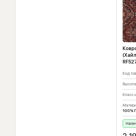
Ковро
(Хайл
RF52
Код тов
Высота
Класс 
Матери
100% 
Налич
2 1