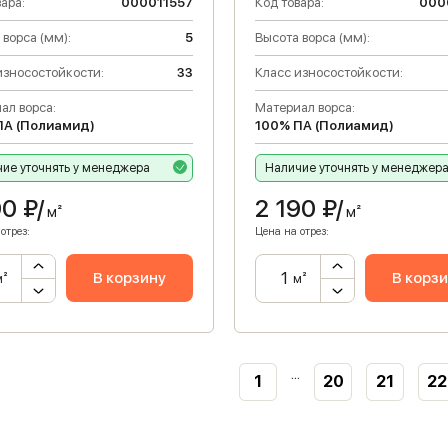
ара:
000011557
Код товара:
000
 ворса (мм):
5
Высота ворса (мм):
износостойкости:
33
Класс износостойкости:
ал ворса:
Материал ворса:
ПА (Полиамид)
100% ПА (Полиамид)
ие уточнять у менеджера
Наличие уточнять у менеджер
90
₽/
2 190
₽/
м²
м²
отрез:
Цена на отрез:
В корзину
В корз
м²
м²
...
1
20
21
22