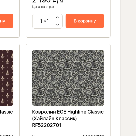
м²
Цена на отрез:
ину
В корзину
м²
lassic
Ковролин EGE Highline Classic
(Хайлайн Классик)
RF52202701