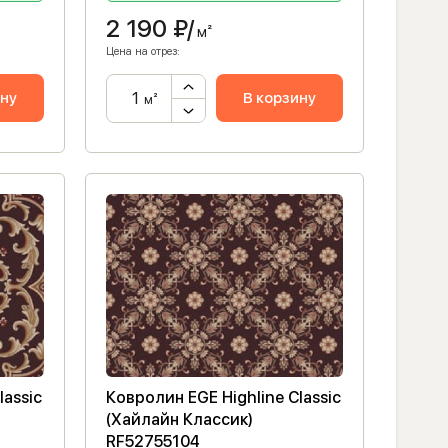
2 190
₽/
м²
Цена на отрез:
ину
В корзину
м²
lassic
Ковролин EGE Highline Classic
(Хайлайн Классик)
RF52755104