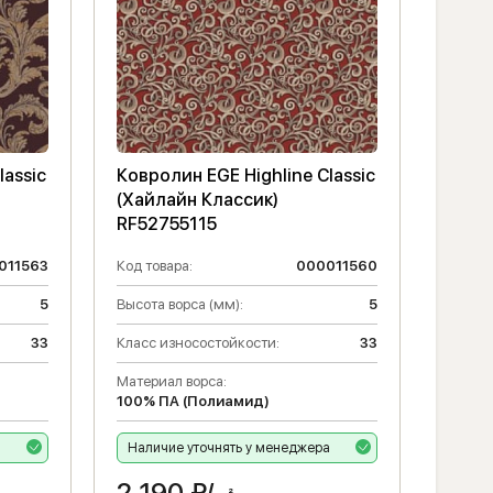
lassic
Ковролин EGE Highline Classic
(Хайлайн Классик)
RF52755115
011563
Код товара:
000011560
5
Высота ворса (мм):
5
33
Класс износостойкости:
33
Материал ворса:
100% ПА (Полиамид)
а
Наличие уточнять у менеджера
2 190
₽/