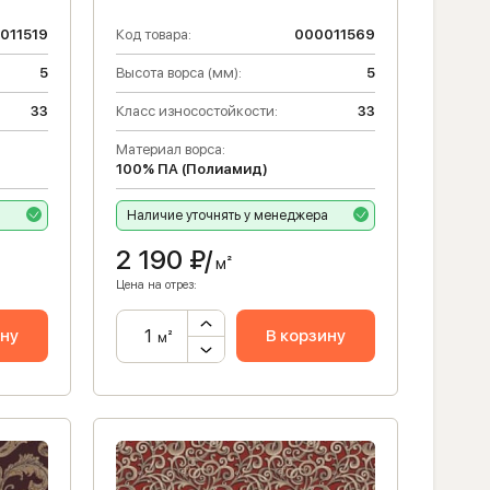
011519
Код товара:
000011569
5
Высота ворса (мм):
5
33
Класс износостойкости:
33
Материал ворса:
100% ПА (Полиамид)
а
Наличие уточнять у менеджера
2 190
₽/
м²
Цена на отрез:
ину
В корзину
м²