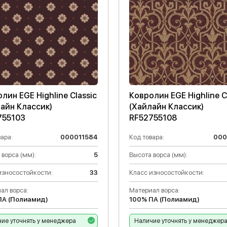
лин EGE Highline Classic
Ковролин EGE Highline C
айн Классик)
(Хайлайн Классик)
755103
RF52755108
ара:
000011584
Код товара:
000
 ворса (мм):
5
Высота ворса (мм):
износостойкости:
33
Класс износостойкости:
ал ворса:
Материал ворса:
ПА (Полиамид)
100% ПА (Полиамид)
ие уточнять у менеджера
Наличие уточнять у менеджер