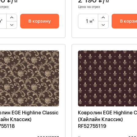
м²
м²
отрез:
Цена на отрез:
В корзину
В корз
м²
м²
лин EGE Highline Classic
Ковролин EGE Highline C
айн Классик)
(Хайлайн Классик)
755118
RF52755119