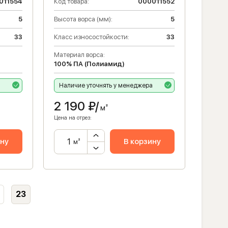
011554
Код товара:
000011552
5
Высота ворса (мм):
5
33
Класс износостойкости:
33
Материал ворса:
100% ПА (Полиамид)
а
Наличие уточнять у менеджера
2 190
₽/
м²
Цена на отрез:
ину
В корзину
м²
23