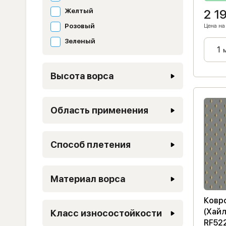
Желтый
2 1
Розовый
Цена на 
Зеленый
Высота ворса
Область применения
Способ плетения
Материал ворса
Ковро
(Хайл
Класс износостойкости
RF52