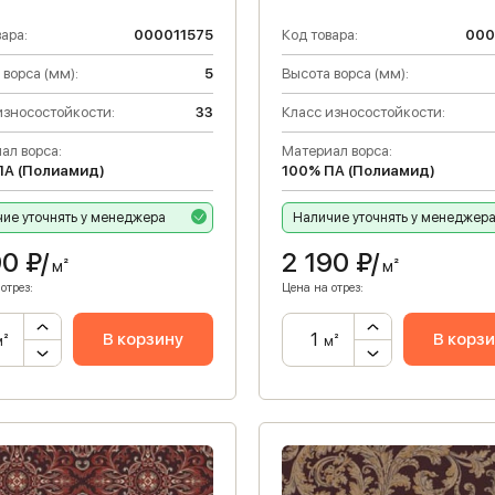
ара:
000011575
Код товара:
000
 ворса (мм):
5
Высота ворса (мм):
износостойкости:
33
Класс износостойкости:
ал ворса:
Материал ворса:
ПА (Полиамид)
100% ПА (Полиамид)
ие уточнять у менеджера
Наличие уточнять у менеджер
90
₽/
2 190
₽/
м²
м²
отрез:
Цена на отрез:
В корзину
В корз
м²
м²