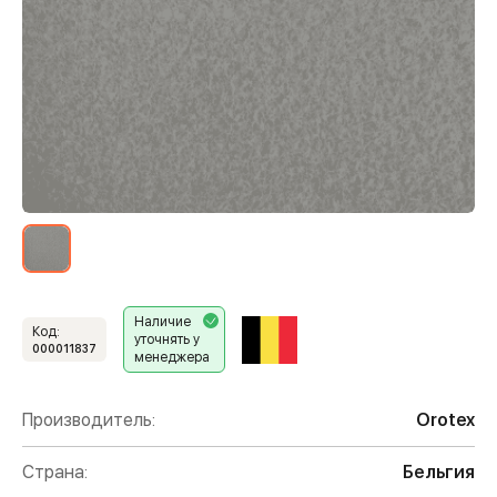
Наличие
Код:
уточнять у
000011837
менеджера
Производитель:
Orotex
Страна:
Бельгия