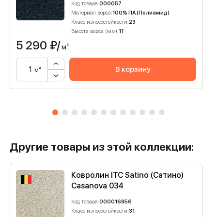
Код товара:
000057
Материал ворса:
100% ПА (Полиамид)
Класс износостойкости:
23
Высота ворса (мм):
11
5 290
₽/
м²
В корзину
м²
Другие товары из этой коллекции:
Ковролин ITC Satino (Сатино)
Casanova 034
Код товара:
000016856
Класс износостойкости:
31