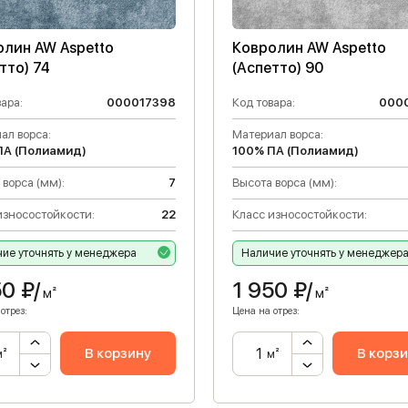
олин AW Aspetto
Ковролин AW Aspetto
тто) 74
(Аспетто) 90
ара:
000017398
Код товара:
000
ал ворса:
Материал ворса:
ПА (Полиамид)
100% ПА (Полиамид)
 ворса (мм):
7
Высота ворса (мм):
износостойкости:
22
Класс износостойкости:
ие уточнять у менеджера
Наличие уточнять у менеджер
50
₽/
1 950
₽/
м²
м²
отрез:
Цена на отрез:
В корзину
В корз
м²
м²