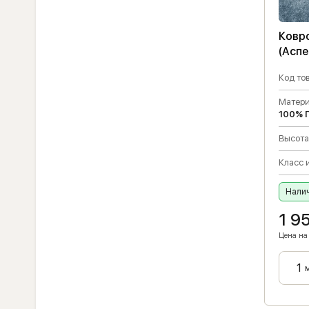
Ковр
(Аспе
Код тов
Матери
100% 
Высота
Класс 
Налич
1 9
Цена на 