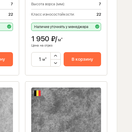
7
Высота ворса (мм):
7
22
Класс износостойкости:
22
а
Наличие уточнять у менеджера
1 950
₽/
м²
Цена на отрез:
ину
В корзину
м²