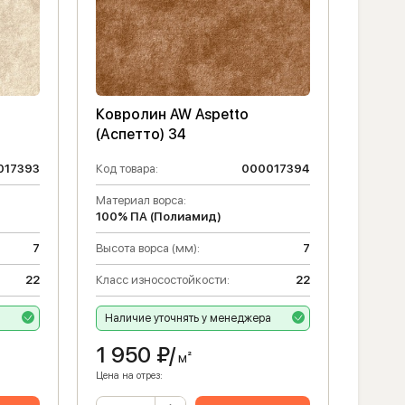
Ковролин AW Aspetto
(Аспетто) 34
017393
Код товара:
000017394
Материал ворса:
100% ПА (Полиамид)
7
Высота ворса (мм):
7
22
Класс износостойкости:
22
а
Наличие уточнять у менеджера
1 950
₽/
м²
Цена на отрез: