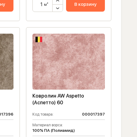
ину
В корзину
м²
Ковролин AW Aspetto
(Аспетто) 60
017396
Код товара:
000017397
Материал ворса:
100% ПА (Полиамид)