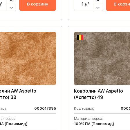
В корзину
В корз
м²
м²
олин AW Aspetto
Ковролин AW Aspetto
тто) 38
(Аспетто) 49
ара:
000017395
Код товара:
000
ал ворса:
Материал ворса:
ПА (Полиамид)
100% ПА (Полиамид)