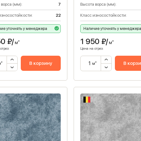
 ворса (мм):
7
Высота ворса (мм):
износостойкости:
22
Класс износостойкости:
ие уточнять у менеджера
Наличие уточнять у менеджер
50
₽/
1 950
₽/
м²
м²
отрез:
Цена на отрез:
В корзину
В корз
м²
м²