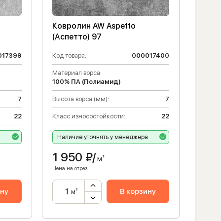
Ковролин AW Aspetto
(Аспетто) 97
017399
Код товара:
000017400
Материал ворса:
100% ПА (Полиамид)
7
Высота ворса (мм):
7
22
Класс износостойкости:
22
а
Наличие уточнять у менеджера
1 950
₽/
м²
Цена на отрез:
ину
В корзину
м²