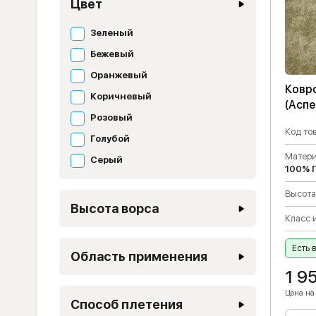
Цвет
Зеленый
Бежевый
Оранжевый
Ковр
Коричневый
(Аспе
Розовый
Код тов
Голубой
Матери
Серый
100% 
Высота
Высота ворса
Класс 
Есть 
Область применения
1 9
Цена на 
Способ плетения