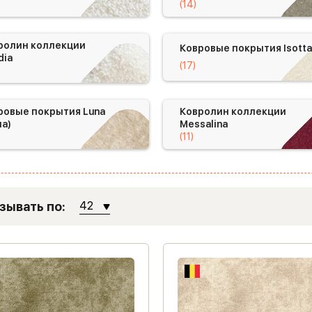
(14)
ролин коллекции
Ковровые покрытия Isotta
dia
(17)
ровые покрытия Luna
Ковролин коллекции
на)
Messalina
(11)
зывать по:
42