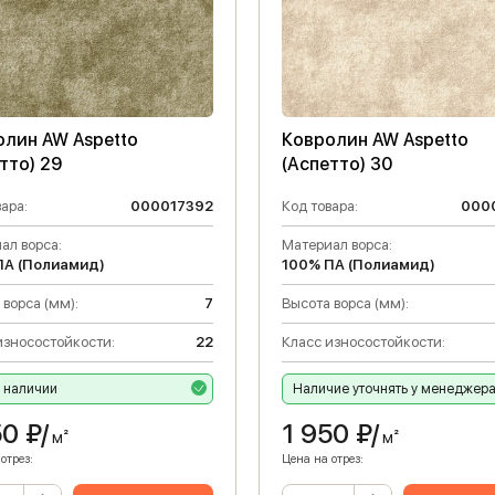
олин AW Aspetto
Ковролин AW Aspetto
тто) 29
(Аспетто) 30
ара:
000017392
Код товара:
000
ал ворса:
Материал ворса:
ПА (Полиамид)
100% ПА (Полиамид)
 ворса (мм):
7
Высота ворса (мм):
износостойкости:
22
Класс износостойкости:
в наличии
Наличие уточнять у менеджер
50
₽/
1 950
₽/
м²
м²
отрез:
Цена на отрез: