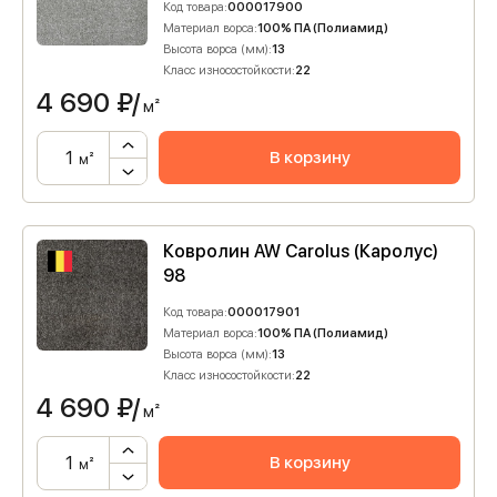
Код товара:
000017900
Материал ворса:
100% ПА (Полиамид)
Высота ворса (мм):
13
Класс износостойкости:
22
4 690
₽/
м²
В корзину
м²
Ковролин AW Carolus (Каролус)
98
Код товара:
000017901
Материал ворса:
100% ПА (Полиамид)
Высота ворса (мм):
13
Класс износостойкости:
22
4 690
₽/
м²
В корзину
м²