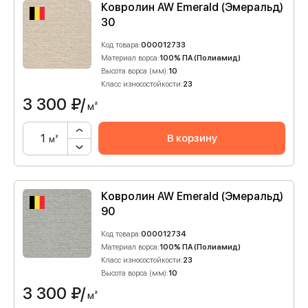
Ковролин AW Emerald (Эмеральд)
30
Код товара:
000012733
Материал ворса:
100% ПА (Полиамид)
Высота ворса (мм):
10
Класс износостойкости:
23
3 300
₽/
м²
В корзину
м²
Ковролин AW Emerald (Эмеральд)
90
Код товара:
000012734
Материал ворса:
100% ПА (Полиамид)
Класс износостойкости:
23
Высота ворса (мм):
10
3 300
₽/
м²