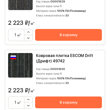
Код товара:
00001629
Высота ворса (мм):
1
Материал ворса:
100% ПА (Полиамид)
Класс износостойкости:
33
2 223
₽/
м²
В корзину
м²
Ковровая плитка ESCOM Drift
(Дрифт) 49742
Код товара:
00001630
Высота ворса (мм):
1
Материал ворса:
100% ПА (Полиамид)
Класс износостойкости:
33
2 223
₽/
м²
В корзину
м²