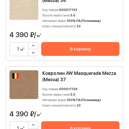
(Мезза) 34
Код товара:
000017133
Высота ворса (мм):
5.5
Материал ворса:
100% ПА (Полиамид)
Класс износостойкости:
23
4 390
₽/
м²
В корзину
м²
Ковролин AW Masquerade Mezza
(Мезза) 37
Код товара:
000017134
Высота ворса (мм):
5.5
Материал ворса:
100% ПА (Полиамид)
Класс износостойкости:
23
4 390
₽/
м²
В корзину
м²