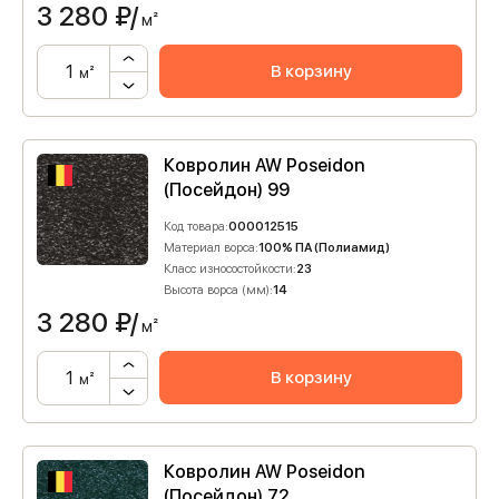
3 280
₽/
м²
В корзину
м²
Ковролин AW Poseidon
(Посейдон) 99
Код товара:
000012515
Материал ворса:
100% ПА (Полиамид)
Класс износостойкости:
23
Высота ворса (мм):
14
3 280
₽/
м²
В корзину
м²
Ковролин AW Poseidon
(Посейдон) 72