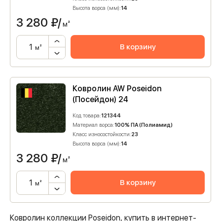
Высота ворса (мм):
14
3 280
₽/
м²
В корзину
м²
Ковролин AW Poseidon
(Посейдон) 24
Код товара:
121344
Материал ворса:
100% ПА (Полиамид)
Класс износостойкости:
23
Высота ворса (мм):
14
3 280
₽/
м²
В корзину
м²
Ковролин коллекции Poseidon, купить в интернет-