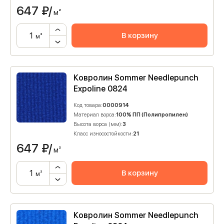
647
₽/
м²
В корзину
м²
Ковролин Sommer Needlepunch
Expoline 0824
Код товара:
0000914
Материал ворса:
100% ПП (Полипропилен)
Высота ворса (мм):
3
Класс износостойкости:
21
647
₽/
м²
В корзину
м²
Ковролин Sommer Needlepunch