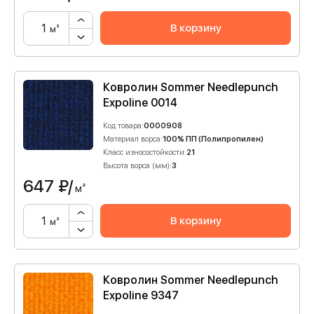
В корзину
м²
Ковролин Sommer Needlepunch
Expoline 0014
Код товара:
0000908
Материал ворса:
100% ПП (Полипропилен)
Класс износостойкости:
21
Высота ворса (мм):
3
647
₽/
м²
В корзину
м²
Ковролин Sommer Needlepunch
Expoline 9347