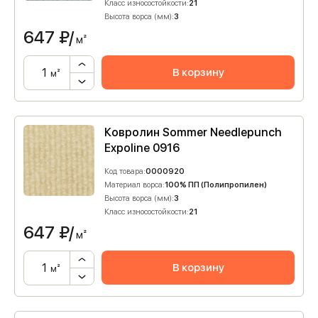
Класс износостойкости:
21
Высота ворса (мм):
3
647
₽/
м²
В корзину
м²
Ковролин Sommer Needlepunch
Expoline 0916
Код товара:
0000920
Материал ворса:
100% ПП (Полипропилен)
Высота ворса (мм):
3
Класс износостойкости:
21
647
₽/
м²
В корзину
м²