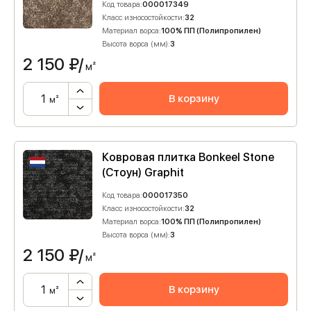
Код товара:
000017349
Класс износостойкости:
32
Материал ворса:
100% ПП (Полипропилен)
Высота ворса (мм):
3
2 150
₽/
м²
В корзину
м²
Ковровая плитка Bonkeel Stone
(Стоун) Graphit
Код товара:
000017350
Класс износостойкости:
32
Материал ворса:
100% ПП (Полипропилен)
Высота ворса (мм):
3
2 150
₽/
м²
В корзину
м²