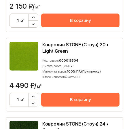
2 150
₽/
м²
В корзину
м²
Ковролин STONE (Стоун) 20 •
Light Green
Код товара:
000018504
Высота ворса (мм):
7
Материал ворса:
100% ПА (Полиамид)
Класс износостойкости:
33
4 490
₽/
м²
В корзину
м²
Ковролин STONE (Стоун) 24 •