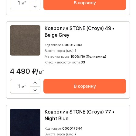
В корзину
м²
Ковролин STONE (Стоун) 49 •
Beige Grey
Код товара:
000017343
Высота ворса (мм):
7
Материал ворса:
100% ПА (Полиамид)
Класс износостойкости:
33
4 490
₽/
м²
В корзину
м²
Ковролин STONE (Стоун) 77 •
Night Blue
Код товара:
000017344
Высота ворса (мм):
7