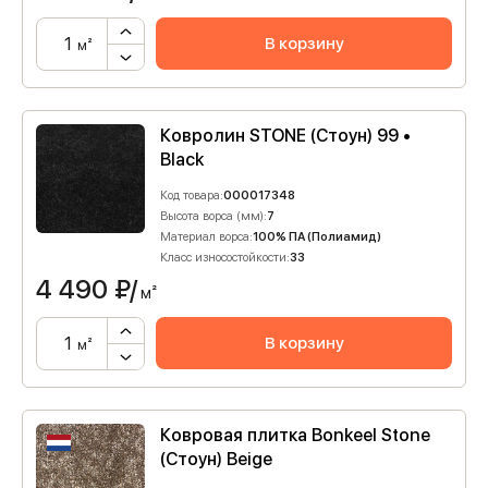
В корзину
м²
Ковролин STONE (Стоун) 99 •
Black
Код товара:
000017348
Высота ворса (мм):
7
Материал ворса:
100% ПА (Полиамид)
Класс износостойкости:
33
4 490
₽/
м²
В корзину
м²
Ковровая плитка Bonkeel Stone
(Стоун) Beige