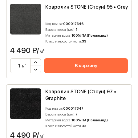
Ковролин STONE (Стоун) 95 • Grey
Код товара:
000017346
Высота ворса (мм):
7
Материал ворса:
100% ПА (Полиамид)
Класс износостойкости:
33
4 490
₽/
м²
В корзину
м²
Ковролин STONE (Стоун) 97 •
Graphite
Код товара:
000017347
Высота ворса (мм):
7
Материал ворса:
100% ПА (Полиамид)
Класс износостойкости:
33
4 490
₽/
м²