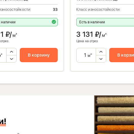
износостойкости:
33
Класс износостойкости:
в наличии
Есть в наличии
31
₽/
3 131
₽/
м²
м²
отрез:
Цена на отрез:
В корзину
В корз
м²
м²
и!