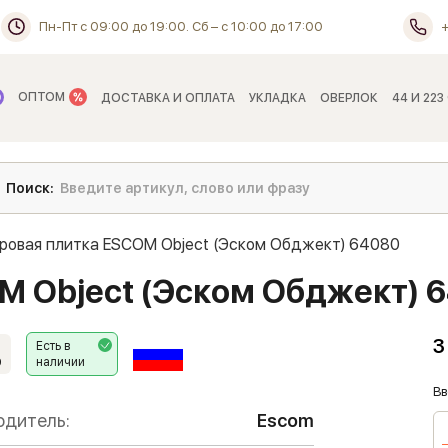
Пн-Пт с 09:00 до 19:00. Сб – с 10:00 до 17:00
ОПТОМ
ДОСТАВКА И ОПЛАТА
УКЛАДКА
ОВЕРЛОК
44 И 223
ровая плитка ESCOM Object (Эском Обджект) 64080
M Object (Эском Обджект) 
3
Есть в
наличии
9
Вв
одитель:
Escom