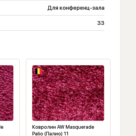
Для конференц-зала
33
de
Ковролин AW Masquerade
Ковр
Palio (Палио) 11
Lucre