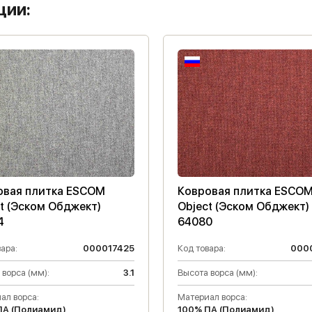
ции:
овая плитка ESCOM
Ковровая плитка ESCO
t (Эском Обджект)
Object (Эском Обджект)
4
64080
ара:
000017425
Код товара:
000
 ворса (мм):
3.1
Высота ворса (мм):
ал ворса:
Материал ворса:
ПА (Полиамид)
100% ПА (Полиамид)