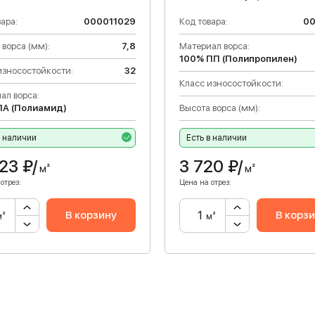
ара:
000011029
Код товара:
0
 ворса (мм):
7,8
Материал ворса:
100% ПП (Полипропилен)
износостойкости:
32
Класс износостойкости:
ал ворса:
ПА (Полиамид)
Высота ворса (мм):
в наличии
Есть в наличии
123
₽/
3 720
₽/
м²
м²
отрез:
Цена на отрез:
В корзину
В корз
м²
м²