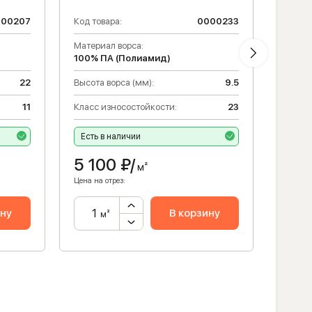
000207
Код товара:
0000233
Код то
Материал ворса:
Высота
100% ПА (Полиамид)
Матери
22
Высота ворса (мм):
9.5
100% 
11
Класс износостойкости:
23
Класс 
Есть в наличии
Есть 
5 100
₽/
3 8
м²
Цена на отрез:
Цена на 
ину
В корзину
м²