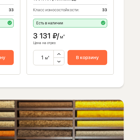
33
Класс износостойкости:
33
Класс 
Есть в наличии
Есть 
3 131
₽/
3 1
м²
Цена на отрез:
Цена на 
ину
В корзину
м²