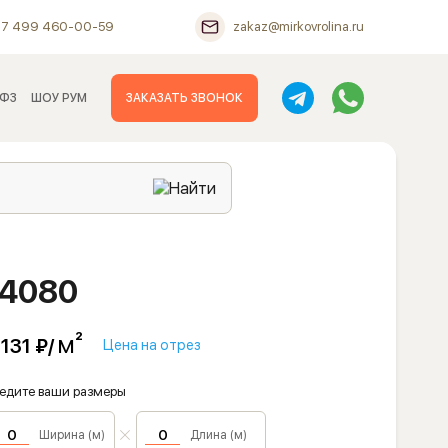
+7 499 460-00-59
zakaz@mirkovrolina.ru
 ФЗ
ШОУ РУМ
ЗАКАЗАТЬ ЗВОНОК
64080
м²
 131 ₽/
Цена на отрез
едите ваши размеры
Ширина (м)
Длина (м)