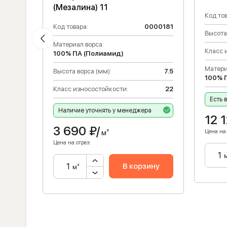
ум)
(Мезалина) 11
Код тов
Код товара:
0000181
Высота
011220
Материал ворса:
Класс 
100% ПА (Полиамид)
Матери
Высота ворса (мм):
7.5
100% 
31
Класс износостойкости:
22
Есть 
12
Наличие уточнять у менеджера
12 
3 690
₽/
Цена на 
м²
Цена на отрез:
В корзину
м²
ну