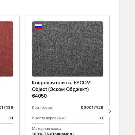
M
Ковровая плитка ESCOM
Ковр
Object (Эском Обджект)
Objec
64050
6402
017439
Код товара:
000017428
Код то
3.1
Высота ворса (мм):
3.1
Высота
Материал ворса:
Матери
100% ПА (Полиамид)
100% 