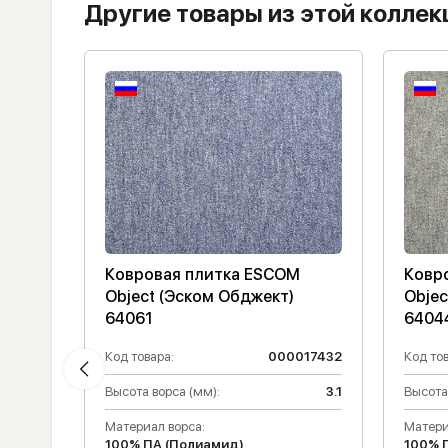
Другие товары из этой коллек
M
Ковровая плитка ESCOM
Ковр
Object (Эском Обджект)
Objec
64061
6404
017420
Код товара:
000017432
Код тов
3.1
Высота ворса (мм):
3.1
Высота
Материал ворса:
Матери
100% ПА (Полиамид)
100% 