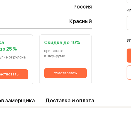
:
Россия
Ил
Красный
И
ка
Cкидка до 10%
 до 25 %
при заказе
в шоу-руме
упке от рулона
Участвовать
аствовать
ов замерщика
Доставка и оплата