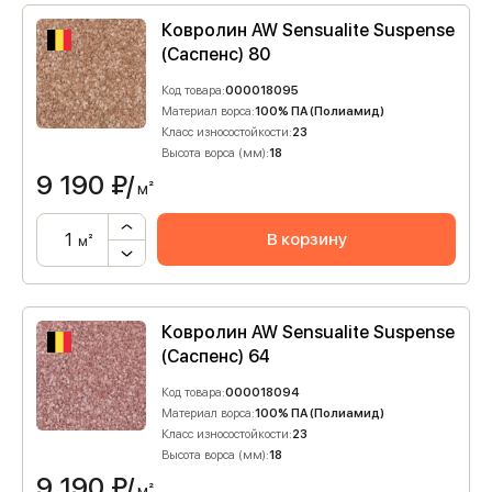
Ковролин AW Sensualite Suspense
(Саспенс) 80
Код товара:
000018095
Материал ворса:
100% ПА (Полиамид)
Класс износостойкости:
23
Высота ворса (мм):
18
9 190
₽/
м²
В корзину
м²
Ковролин AW Sensualite Suspense
(Саспенс) 64
Код товара:
000018094
Материал ворса:
100% ПА (Полиамид)
Класс износостойкости:
23
Высота ворса (мм):
18
9 190
₽/
м²