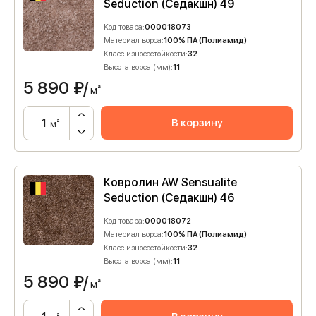
Seduction (Седакшн) 49
Код товара:
000018073
Материал ворса:
100% ПА (Полиамид)
Класс износостойкости:
32
Высота ворса (мм):
11
5 890
₽/
м²
В корзину
м²
Ковролин AW Sensualite
Seduction (Седакшн) 46
Код товара:
000018072
Материал ворса:
100% ПА (Полиамид)
Класс износостойкости:
32
Высота ворса (мм):
11
5 890
₽/
м²