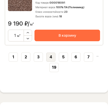
Код товара:
000018091
Материал ворса:
100% ПА (Полиамид)
Класс износостойкости:
23
Высота ворса (мм):
18
9 190
₽/
м²
В корзину
м²
...
1
2
3
4
5
6
7
19