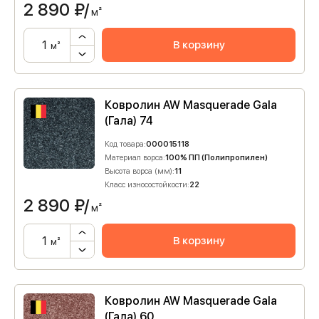
2 890
₽/
м²
В корзину
м²
Ковролин AW Masquerade Gala
(Гала) 74
Код товара:
000015118
Материал ворса:
100% ПП (Полипропилен)
Высота ворса (мм):
11
Класс износостойкости:
22
2 890
₽/
м²
В корзину
м²
Ковролин AW Masquerade Gala
(Гала) 60