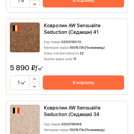
В корзину
м²
Ковролин AW Sensualite
Seduction (Седакшн) 41
Код товара:
000018070
Материал ворса:
100% ПА (Полиамид)
Класс износостойкости:
32
Высота ворса (мм):
11
5 890
₽/
м²
В корзину
м²
Ковролин AW Sensualite
Seduction (Седакшн) 34
Код товара:
000018069
Материал ворса:
100% ПА (Полиамид)