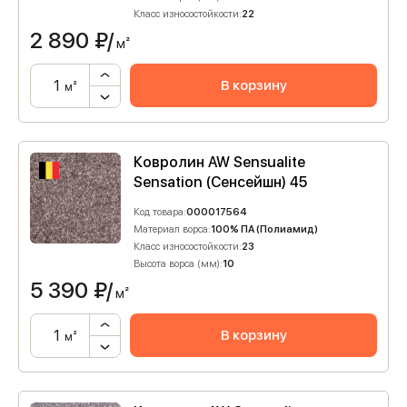
Класс износостойкости:
22
2 890
₽/
м²
В корзину
м²
Ковролин AW Sensualite
Sensation (Сенсейшн) 45
Код товара:
000017564
Материал ворса:
100% ПА (Полиамид)
Класс износостойкости:
23
Высота ворса (мм):
10
5 390
₽/
м²
В корзину
м²