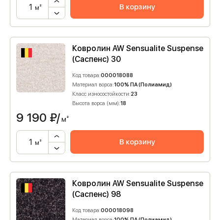
В корзину
м²
Ковролин AW Sensualite Suspense
(Саспенс) 30
Код товара:
000018088
Материал ворса:
100% ПА (Полиамид)
Класс износостойкости:
23
Высота ворса (мм):
18
9 190
₽/
м²
В корзину
м²
Ковролин AW Sensualite Suspense
(Саспенс) 98
Код товара:
000018098
Материал ворса:
100% ПА (Полиамид)