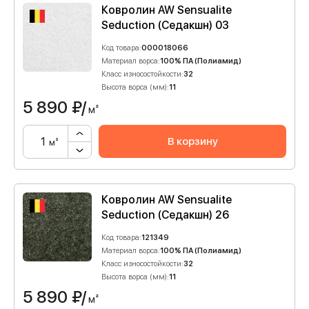
Ковролин AW Sensualite
Seduction (Седакшн) 03
Код товара:
000018066
Материал ворса:
100% ПА (Полиамид)
Класс износостойкости:
32
Высота ворса (мм):
11
5 890
₽/
м²
В корзину
м²
Ковролин AW Sensualite
Seduction (Седакшн) 26
Код товара:
121349
Материал ворса:
100% ПА (Полиамид)
Класс износостойкости:
32
Высота ворса (мм):
11
5 890
₽/
м²