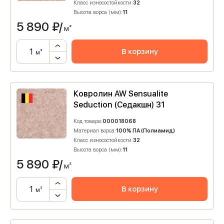
Класс износостойкости:
32
Высота ворса (мм):
11
5 890
₽/
м²
В корзину
м²
Ковролин AW Sensualite
Seduction (Седакшн) 31
Код товара:
000018068
Материал ворса:
100% ПА (Полиамид)
Класс износостойкости:
32
Высота ворса (мм):
11
5 890
₽/
м²
В корзину
м²