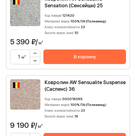
Sensation (Сенсейшн) 25
Код товара:
121420
Материал ворса:
100% ПА (Полиамид)
Класс износостойкости:
23
Высота ворса (мм):
10
5 390
₽/
м²
В корзину
м²
Ковролин AW Sensualite Suspense
(Саспенс) 36
Код товара:
000018089
Материал ворса:
100% ПА (Полиамид)
Класс износостойкости:
23
Высота ворса (мм):
18
9 190
₽/
м²