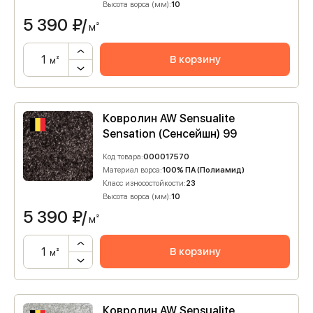
Высота ворса (мм):
10
5 390
₽/
м²
В корзину
м²
Ковролин AW Sensualite
Sensation (Сенсейшн) 99
Код товара:
000017570
Материал ворса:
100% ПА (Полиамид)
Класс износостойкости:
23
Высота ворса (мм):
10
5 390
₽/
м²
В корзину
м²
Ковролин AW Sensualite