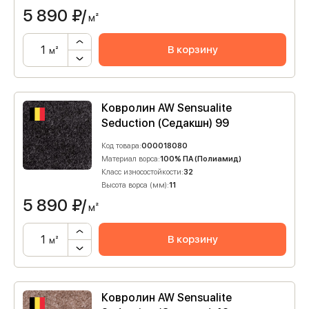
5 890
₽/
м²
В корзину
м²
Ковролин AW Sensualite
Seduction (Седакшн) 99
Код товара:
000018080
Материал ворса:
100% ПА (Полиамид)
Класс износостойкости:
32
Высота ворса (мм):
11
5 890
₽/
м²
В корзину
м²
Ковролин AW Sensualite