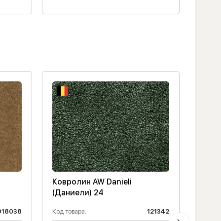
Ковролин AW Danieli
Ковро
(Даниели) 24
(Дани
018038
Код товара:
121342
Код то