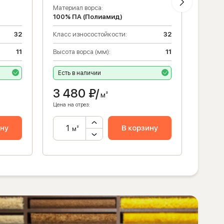
Материал ворса:
Матери
100% ПА (Полиамид)
100% 
32
Класс износостойкости:
32
Класс 
11
Высота ворса (мм):
11
Высота
а
Есть в наличии
Налич
3 480
₽/
3 4
м²
Цена на отрез:
Цена на 
ину
В корзину
м²