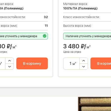
ал ворса:
Материал ворса:
ПА (Полиамид)
100% ПА (Полиамид)
износостойкости:
32
Класс износостойкости:
 ворса (мм):
11
Высота ворса (мм):
ие уточнять у менеджера
Наличие уточнять у менеджер
80
₽/
3 480
₽/
м²
м²
отрез:
Цена на отрез:
В корзину
В корз
м²
м²