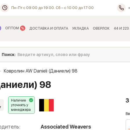
Пн-Пт с 09:00 до 19:00. Сб – с 10:00 до 17:00
ОПТОМ
ДОСТАВКА И ОПЛАТА
УКЛАДКА
ОВЕРЛОК
44 И 223
Ковролин AW Danieli (Даниели) 98
Даниели) 98
3
Наличие
уточнять у
7
менеджера
Вв
одитель:
Associated Weavers