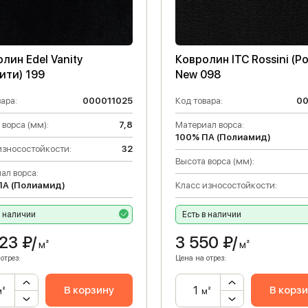
лин Edel Vanity
Ковролин ITC Rossini (Р
ити) 199
New 098
ара:
000011025
Код товара:
0
 ворса (мм):
7,8
Материал ворса:
100% ПА (Полиамид)
износостойкости:
32
Высота ворса (мм):
ал ворса:
ПА (Полиамид)
Класс износостойкости:
в наличии
Есть в наличии
123
₽/
3 550
₽/
м²
м²
отрез:
Цена на отрез:
В корзину
В корз
м²
м²