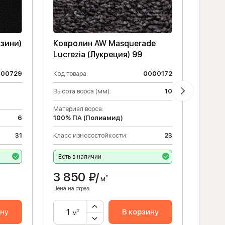
озини)
Ковролин AW Masquerade
Ковр
Lucrezia (Лукреция) 99
Eupho
000729
Код товара:
0000172
Код то
Высота ворса (мм):
10
Матери
100% 
Материал ворса:
6
100% ПА (Полиамид)
Класс 
31
Класс износостойкости:
23
Высота
Есть в наличии
Есть 
3 850
₽/
8 0
м²
Цена на отрез:
Цена на 
ину
В корзину
м²