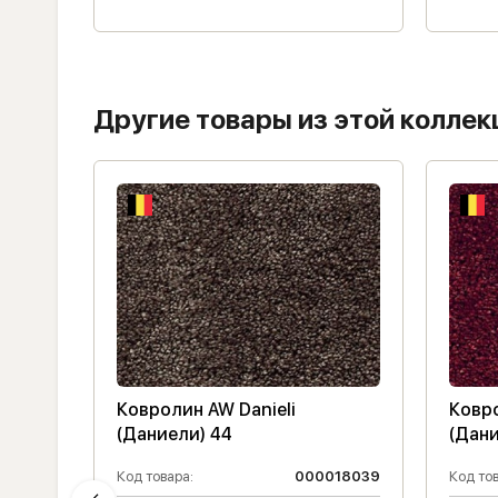
Другие товары из этой коллек
Ковролин AW Danieli
Ковро
(Даниели) 44
(Дани
018035
Код товара:
000018039
Код тов