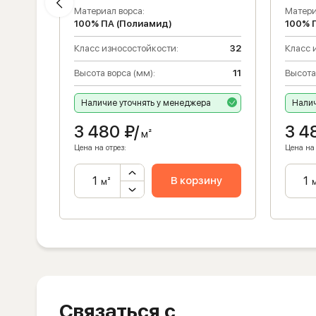
Материал ворса:
Матери
100% ПА (Полиамид)
100% 
32
Класс износостойкости:
32
Класс 
11
Высота ворса (мм):
11
Высота
Наличие уточнять у менеджера
Налич
3 480
₽/
3 4
м²
Цена на отрез:
Цена на 
ну
В корзину
м²
Связаться с