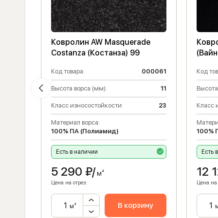
Ковролин AW Masquerade
Ковро
510
Costanza (Костанза) 99
(Вайн
011444
Код товара:
000061
Код тов
3.1
Высота ворса (мм):
11
Высота
Класс износостойкости:
23
Класс 
Материал ворса:
Матери
100% ПА (Полиамид)
100% 
Есть в наличии
Есть 
5 290
₽/
12 
м²
Цена на отрез:
Цена на 
ну
В корзину
м²