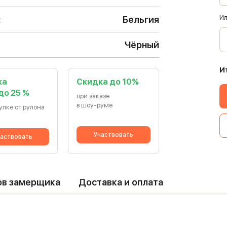
Ил
:
Бельгия
Чёрный
И
ка
Cкидка до 10%
 до 25 %
при заказе
в шоу-руме
упке от рулона
Участвовать
аствовать
ов замерщика
Доставка и оплата