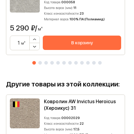
Код товара:
000058
Высота ворса (мм):
11
Класс износостойкости:
23
Материал ворса:
100% ПА (Полиамид)
5 290
₽/
м²
В корзину
м²
Другие товары из этой коллекции:
Ковролин AW Invictus Heroicus
(Хероикус) 31
Код товара:
00002029
Класс износостойкости:
22
Высота ворса (мм):
17,5