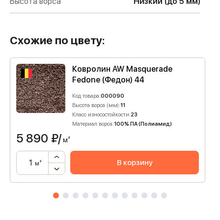
Высота ворса
Низкий (до 5 мм)
Схожие по цвету:
Ковролин AW Masquerade
Fedone (Федон) 44
Код товара:
000090
Высота ворса (мм):
11
Класс износостойкости:
23
Материал ворса:
100% ПА (Полиамид)
5 890
₽/
м²
В корзину
м²