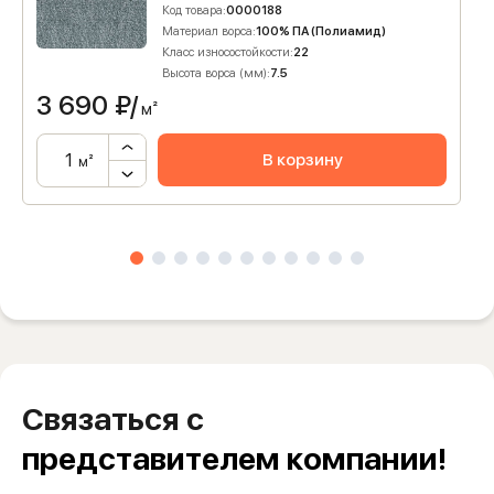
Код товара:
0000188
Материал ворса:
100% ПА (Полиамид)
Класс износостойкости:
22
Высота ворса (мм):
7.5
3 690
₽/
м²
В корзину
м²
Связаться с
представителем компании!