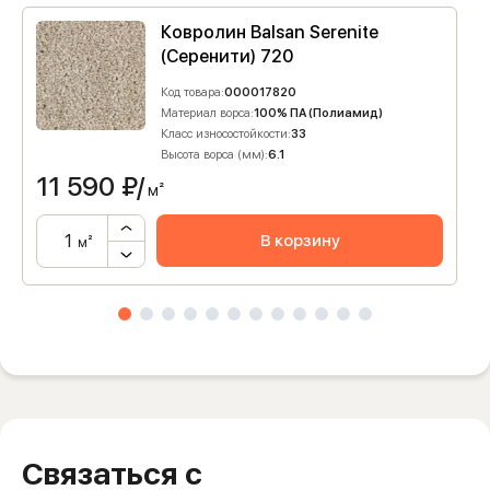
Ковролин Balsan Serenite
(Серенити) 720
Код товара:
000017820
Материал ворса:
100% ПА (Полиамид)
Класс износостойкости:
33
Высота ворса (мм):
6.1
11 590
₽/
м²
В корзину
м²
Связаться с