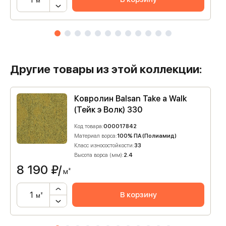
м²
Другие товары из этой коллекции:
Ковролин Balsan Take a Walk
(Тейк э Волк) 330
Код товара:
000017842
Материал ворса:
100% ПА (Полиамид)
Класс износостойкости:
33
Высота ворса (мм):
2.4
8 190
₽/
м²
В корзину
м²