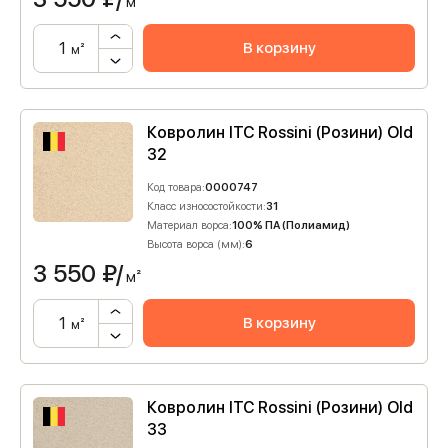
м²
В корзину
м²
Ковролин ITC Rossini (Розини) Old
32
Код товара:
0000747
Класс износостойкости:
31
Материал ворса:
100% ПА (Полиамид)
Высота ворса (мм):
6
3 550
₽/
м²
В корзину
м²
Ковролин ITC Rossini (Розини) Old
33