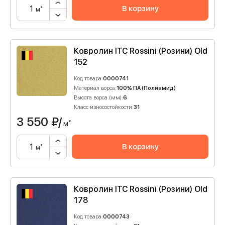
В корзину
м²
Ковролин ITC Rossini (Розини) Old
152
Код товара:
0000741
Материал ворса:
100% ПА (Полиамид)
Высота ворса (мм):
6
Класс износостойкости:
31
3 550
₽/
м²
В корзину
м²
Ковролин ITC Rossini (Розини) Old
178
Код товара:
0000743