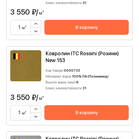
Класс износостойкости:
31
3 550
₽/
м²
В корзину
м²
Ковролин ITC Rossini (Розини)
New 153
Код товара:
0000733
Материал ворса:
100% ПА (Полиамид)
Высота ворса (мм):
6
Класс износостойкости:
31
3 550
₽/
м²
В корзину
м²
Ковролин ITC Rossini (Розини)