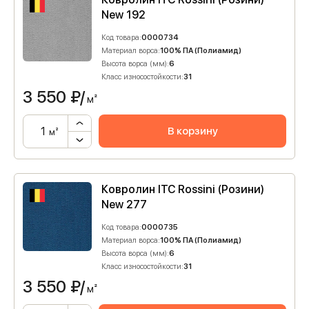
New 192
Код товара:
0000734
Материал ворса:
100% ПА (Полиамид)
Высота ворса (мм):
6
Класс износостойкости:
31
3 550
₽/
м²
В корзину
м²
Ковролин ITC Rossini (Розини)
New 277
Код товара:
0000735
Материал ворса:
100% ПА (Полиамид)
Высота ворса (мм):
6
Класс износостойкости:
31
3 550
₽/
м²