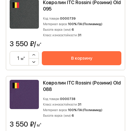
Ковролин ITC Rossini (Розини) Old
095
Код товара:
0000739
Материал ворса:
100% ПА (Полиамид)
Высота ворса (мм):
6
Класс износостойкости:
31
3 550
₽/
м²
В корзину
м²
Ковролин ITC Rossini (Розини) Old
088
Код товара:
0000738
Класс износостойкости:
31
Материал ворса:
100% ПА (Полиамид)
Высота ворса (мм):
6
3 550
₽/
м²