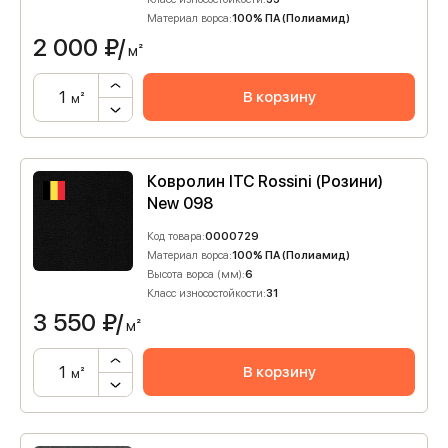
Материал ворса:
100% ПА (Полиамид)
2 000
₽/
м²
В корзину
м²
Ковролин ITC Rossini (Розини)
New 098
Код товара:
0000729
Материал ворса:
100% ПА (Полиамид)
Высота ворса (мм):
6
Класс износостойкости:
31
3 550
₽/
м²
В корзину
м²