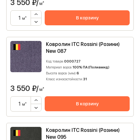
3 550
₽/
м²
В корзину
м²
Ковролин ITC Rossini (Розини)
New 087
Код товара:
0000727
Материал ворса:
100% ПА (Полиамид)
Высота ворса (мм):
6
Класс износостойкости:
31
3 550
₽/
м²
В корзину
м²
Ковролин ITC Rossini (Розини)
New 095