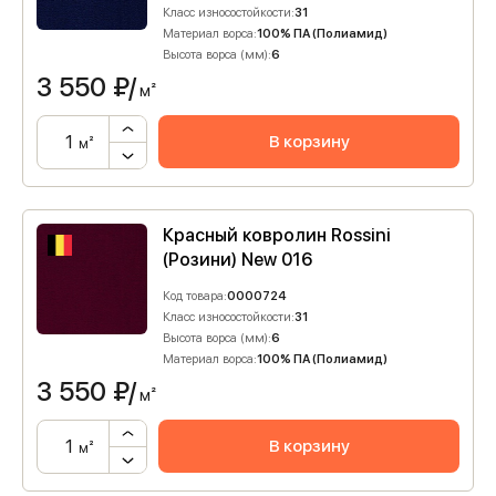
Класс износостойкости:
31
Материал ворса:
100% ПА (Полиамид)
Высота ворса (мм):
6
3 550
₽/
м²
В корзину
м²
Красный ковролин Rossini
(Розини) New 016
Код товара:
0000724
Класс износостойкости:
31
Высота ворса (мм):
6
Материал ворса:
100% ПА (Полиамид)
3 550
₽/
м²
В корзину
м²