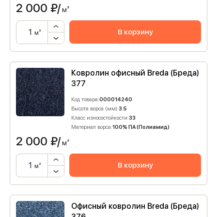
2 000
₽/
м²
В корзину
м²
Ковролин офисный Breda (Бреда)
377
Код товара:
000014240
Высота ворса (мм):
3.5
Класс износостойкости:
33
Материал ворса:
100% ПА (Полиамид)
2 000
₽/
м²
В корзину
м²
Офисный ковролин Breda (Бреда)
376