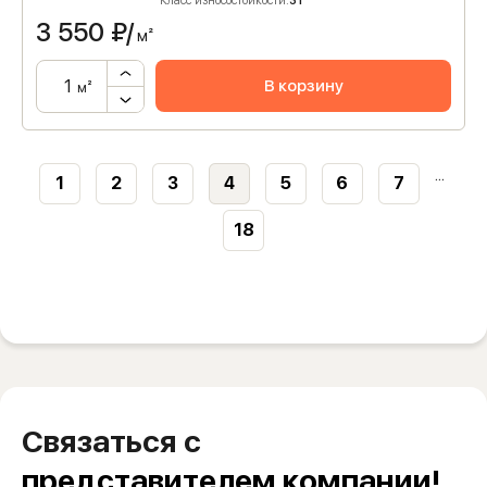
Класс износостойкости:
31
3 550
₽/
м²
В корзину
м²
...
1
2
3
4
5
6
7
18
Связаться с
представителем компании!