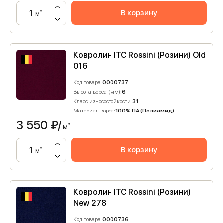
В корзину
м²
Ковролин ITC Rossini (Розини) Old
016
Код товара:
0000737
Высота ворса (мм):
6
Класс износостойкости:
31
Материал ворса:
100% ПА (Полиамид)
3 550
₽/
м²
В корзину
м²
Ковролин ITC Rossini (Розини)
New 278
Код товара:
0000736