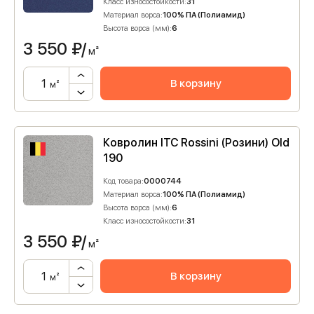
Класс износостойкости:
31
Материал ворса:
100% ПА (Полиамид)
Высота ворса (мм):
6
3 550
₽/
м²
В корзину
м²
Ковролин ITC Rossini (Розини) Old
190
Код товара:
0000744
Материал ворса:
100% ПА (Полиамид)
Высота ворса (мм):
6
Класс износостойкости:
31
3 550
₽/
м²
В корзину
м²