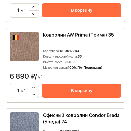
В корзину
м²
Ковролин AW Prima (Прима) 35
Код товара:
000017783
Класс износостойкости:
33
Высота ворса (мм):
5.5
Материал ворса:
100% ПА (Полиамид)
6 890
₽/
м²
В корзину
м²
Офисный ковролин Condor Breda
(Бреда) 74