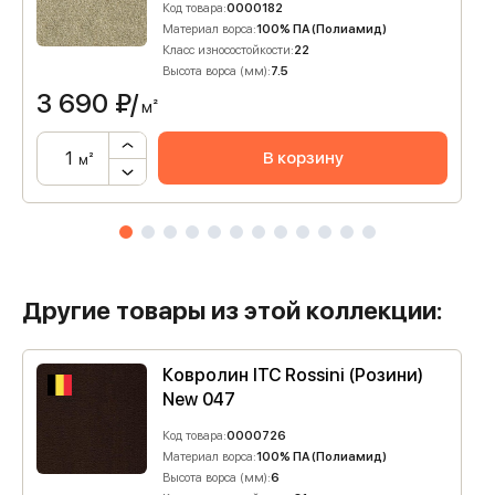
Код товара:
0000182
Материал ворса:
100% ПА (Полиамид)
Класс износостойкости:
22
Высота ворса (мм):
7.5
3 690
₽/
м²
В корзину
м²
Другие товары из этой коллекции:
Ковролин ITC Rossini (Розини)
New 047
Код товара:
0000726
Материал ворса:
100% ПА (Полиамид)
Высота ворса (мм):
6