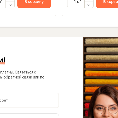
В корзину
В корз
м²
м²
и!
платны. Связаться с
 обратной связи или по
фон*