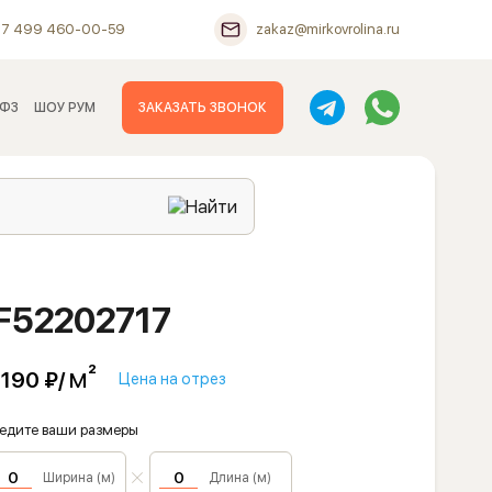
+7 499 460-00-59
zakaz@mirkovrolina.ru
 ФЗ
ШОУ РУМ
ЗАКАЗАТЬ ЗВОНОК
RF52202717
м²
 190 ₽/
Цена на отрез
едите ваши размеры
Ширина (м)
Длина (м)