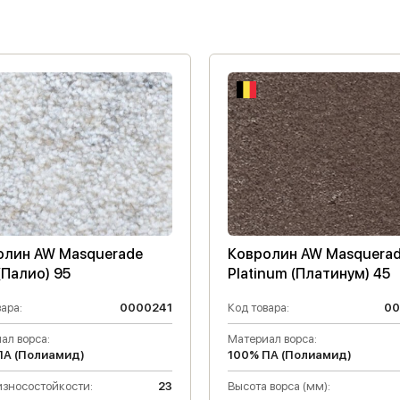
олин AW Masquerade
Ковролин AW Masquera
 (Палио) 95
Platinum (Платинум) 45
ара:
0000241
Код товара:
00
ал ворса:
Материал ворса:
ПА (Полиамид)
100% ПА (Полиамид)
износостойкости:
23
Высота ворса (мм):