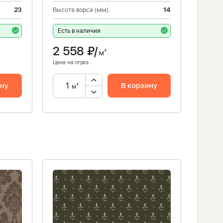
23
Высота ворса (мм):
14
Высота
Есть в наличии
Есть 
2 558
₽/
3 2
м²
Цена на отрез:
Цена на 
ину
В корзину
м²