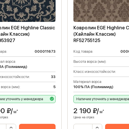
лин EGE Highline Classic
Ковролин EGE Highline C
айн Классик)
(Хайлайн Классик)
953927
RF52755125
ара:
000011673
Код товара:
000
ал ворса:
Высота ворса (мм):
ПА (Полиамид)
Класс износостойкости:
износостойкости:
33
Материал ворса:
 ворса (мм):
5
100% ПА (Полиамид)
ие уточнять у менеджера
Наличие уточнять у менеджер
90
₽/
2 190
₽/
м²
м²
отрез:
Цена на отрез: