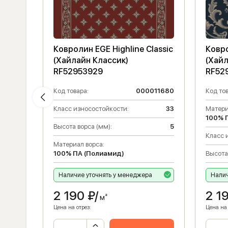
lassic
Ковролин EGE Highline Classic
Ковро
(Хайлайн Классик)
(Хайл
RF52953929
RF52
011697
Код товара:
000011680
Код тов
5
Класс износостойкости:
33
Матери
100% 
33
Высота ворса (мм):
5
Класс 
Материал ворса:
100% ПА (Полиамид)
Высота
Наличие уточнять у менеджера
Налич
2 190
₽/
2 1
м²
Цена на отрез:
Цена на 