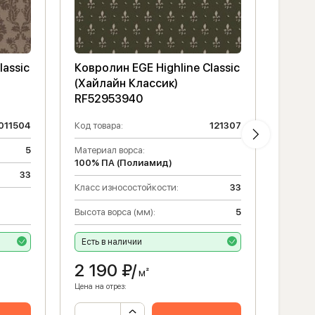
lassic
Ковролин EGE Highline Classic
Ковро
(Хайлайн Классик)
(Хай
RF52953940
RF52
011504
Код товара:
121307
Код то
5
Материал ворса:
Высота
100% ПА (Полиамид)
33
Класс 
Класс износостойкости:
33
Матери
Высота ворса (мм):
5
100% 
а
Есть в наличии
Налич
2 190
₽/
2 1
м²
Цена на отрез:
Цена на 