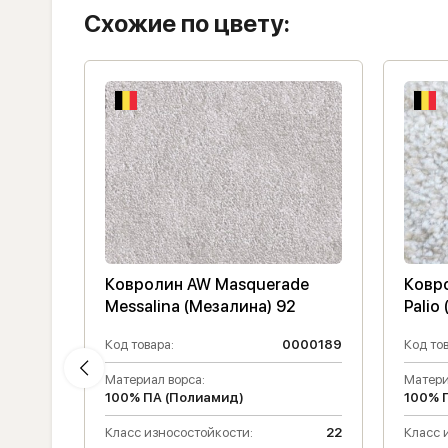
Схожие по цвету:
de
Ковролин AW Masquerade
Ковр
Messalina (Мезалина) 92
Palio
000156
Код товара:
0000189
Код тов
14.5
Материал ворса:
Матери
100% ПА (Полиамид)
100% 
23
Класс износостойкости:
22
Класс 