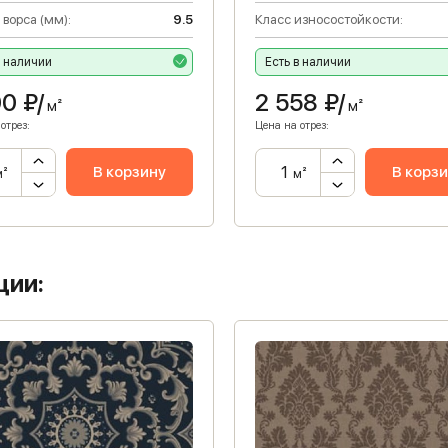
 ворса (мм):
9.5
Класс износостойкости:
в наличии
Есть в наличии
00
₽/
2 558
₽/
м²
м²
отрез:
Цена на отрез:
В корзину
В корз
м²
м²
ции: