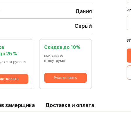
Ил
:
Дания
Серый
И
ка
Cкидка до 10%
 до 25 %
при заказе
в шоу-руме
упке от рулона
Участвовать
аствовать
ов замерщика
Доставка и оплата