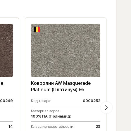
de
Ковролин AW Masquerade
Ковр
Platinum (Платинум) 95
003 
00249
Код товара:
0000252
Код то
Материал ворса:
Класс 
100% ПА (Полиамид)
Матери
14
Класс износостойкости:
23
100% 