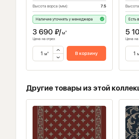
Высота ворса (мм):
7.5
Высота
Наличие уточнять у менеджера
Есть 
3 690
₽/
5 1
м²
Цена на отрез:
Цена на 
ну
В корзину
м²
Другие товары из этой коллек