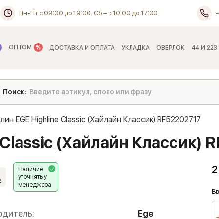
Пн-Пт с 09:00 до 19:00. Сб – с 10:00 до 17:00
ОПТОМ
ДОСТАВКА И ОПЛАТА
УКЛАДКА
ОВЕРЛОК
44 И 223
лин EGE Highline Classic (Хайлайн Классик) RF52202717
 Classic (Хайлайн Классик) 
2
Наличие
уточнять у
2
менеджера
Вв
одитель:
Ege