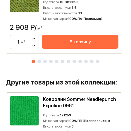
Код товара:
000018153
Высота ворса (мм):
3.5
Класс износостойкости:
33
Материал ворса:
100% ПА (Полиамид)
2 908
₽/
м²
В корзину
м²
Другие товары из этой коллекции:
Ковролин Sommer Needlepunch
Expoline 0961
Код товара:
121253
Материал ворса:
100% ПП (Полипропилен)
Высота ворса (мм):
3