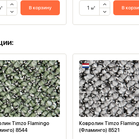
В корзину
В корз
м²
м²
ции:
олин Timzo Flamingo
Ковролин Timzo Flamin
минго) 8544
(Фламинго) 8521