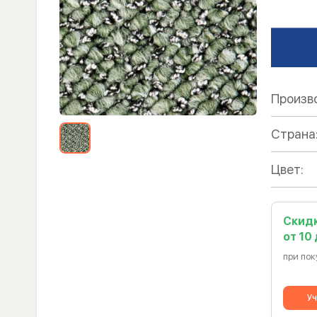
Произв
Страна
Цвет:
Скид
от 10
при пок
Уч