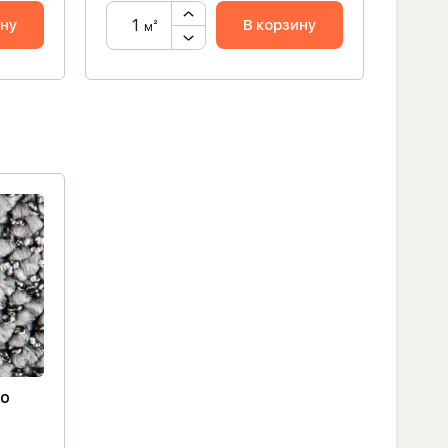
ину
В корзину
м²
go