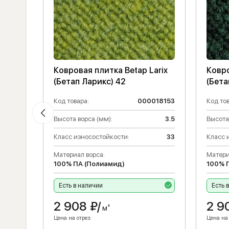
Ковровая плитка Betap Larix
Ковро
(Бетап Ларикс) 42
(Бета
018166
Код товара:
000018153
Код тов
1
Высота ворса (мм):
3.5
Высота
Класс износостойкости:
33
Класс 
Материал ворса:
Матери
33
100% ПА (Полиамид)
100% 
Есть в наличии
Есть 
2 908
₽/
2 9
м²
Цена на отрез:
Цена на 