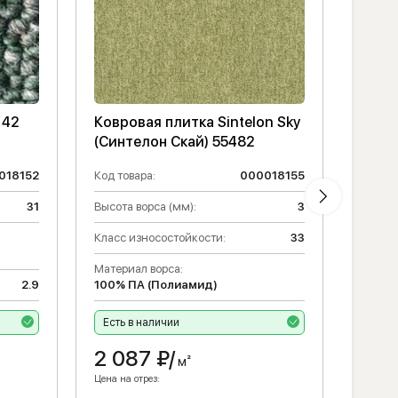
 42
Ковровая плитка Sintelon Sky
Ковр
(Синтелон Скай) 55482
(Лонд
018152
Код товара:
000018155
Код то
31
Высота ворса (мм):
3
Высота
Класс износостойкости:
33
Матери
100% 
Материал ворса:
2.9
100% ПА (Полиамид)
Класс 
Есть в наличии
Есть 
2 087
₽/
2 6
м²
Цена на отрез:
Цена на 