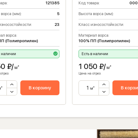
ара:
121385
Код товара:
000
 ворса (мм):
5
Высота ворса (мм):
износостойкости:
23
Класс износостойкости:
ал ворса:
Материал ворса:
ПП (Полипропилен)
100% ПП (Полипропилен)
в наличии
Есть в наличии
50
₽/
1 050
₽/
м²
м²
отрез:
Цена на отрез:
В корзину
В корз
м²
м²