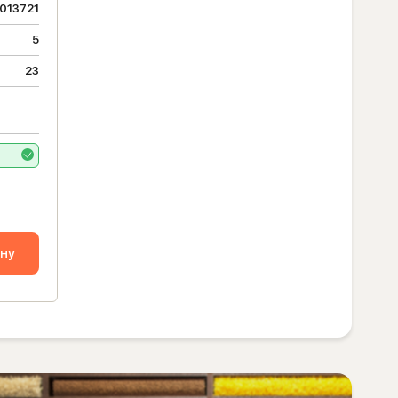
013721
5
23
ину