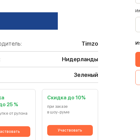
Ил
одитель:
Timzo
И
:
Нидерланды
Зеленый
ка
Cкидка до 10%
 до 25 %
при заказе
в шоу-руме
упке от рулона
Участвовать
аствовать