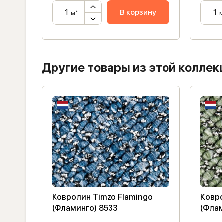
ну
В корзину
м²
Другие товары из этой коллек
Ковролин Timzo Flamingo
Ковр
(Фламинго) 8533
(Фла