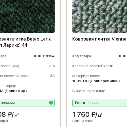
вая плитка Betap Larix
Ковровая плитка Vienna
п Ларикс) 44
ара:
000018154
Код товара:
000
 ворса (мм):
3.5
Класс износостойкости:
износостойкости:
33
Материал ворса:
100% ПП (Полипропилен)
ал ворса:
ПА (Полиамид)
Высота ворса (мм):
в наличии
Есть в наличии
08
₽/
1 760
₽/
м²
м²
отрез:
Цена на отрез: