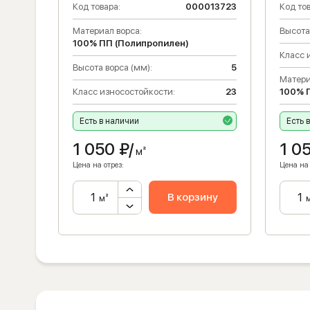
Код товара:
000013723
Код тов
Материал ворса:
Высота
100% ПП (Полипропилен)
Класс 
Высота ворса (мм):
5
Матери
Класс износостойкости:
23
100% 
Есть в наличии
Есть 
1 050
₽/
1 0
м²
Цена на отрез:
Цена на 
В корзину
м²