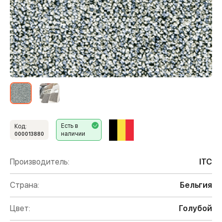
Есть в
Код:
наличии
000013880
Производитель:
ITC
Страна:
Бельгия
Цвет:
Голубой