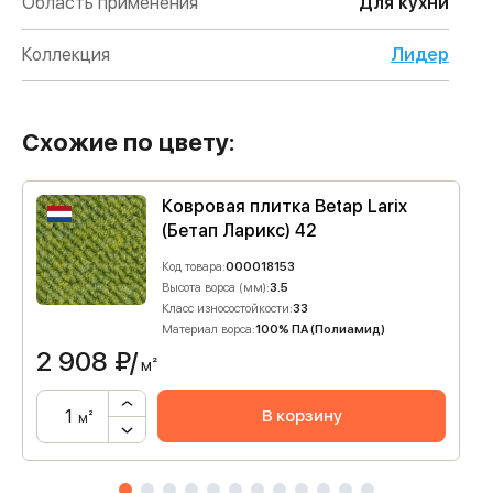
Область применения
Для кухни
Коллекция
Лидер
Схожие по цвету:
Ковровая плитка Betap Larix
(Бетап Ларикс) 42
Код товара:
000018153
Высота ворса (мм):
3.5
Класс износостойкости:
33
Материал ворса:
100% ПА (Полиамид)
2 908
₽/
м²
В корзину
м²