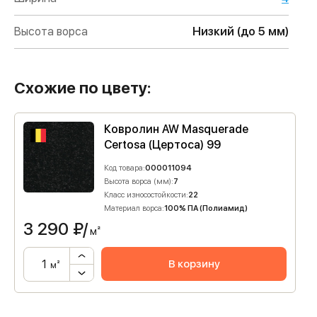
Высота ворса
Низкий (до 5 мм)
Схожие по цвету:
Ковролин AW Masquerade
Certosa (Цертоса) 99
Код товара:
000011094
Высота ворса (мм):
7
Класс износостойкости:
22
Материал ворса:
100% ПА (Полиамид)
3 290
₽/
м²
В корзину
м²