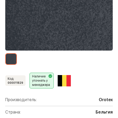
Наличие
Код:
уточнять у
000011829
менеджера
Производитель:
Orotex
Страна:
Бельгия