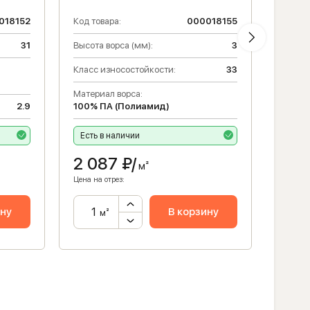
018152
Код товара:
000018155
Код то
31
Высота ворса (мм):
3
Высота
Класс износостойкости:
33
Матери
100% 
Материал ворса:
2.9
100% ПА (Полиамид)
Класс 
Есть в наличии
Есть 
2 087
₽/
2 6
м²
Цена на отрез:
Цена на 
ину
В корзину
м²