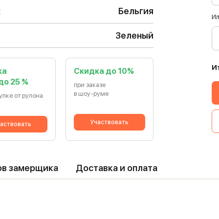
:
Бельгия
Ил
Зеленый
И
ка
Cкидка до 10%
 до 25 %
при заказе
в шоу-руме
упке от рулона
Участвовать
аствовать
ов замерщика
Доставка и оплата