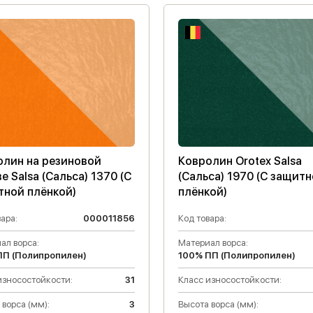
олин на резиновой
Ковролин Orotex Salsa
е Salsa (Сальса) 1370 (C
(Сальса) 1970 (C защит
тной плёнкой)
плёнкой)
ара:
000011856
Код товара:
ал ворса:
Материал ворса:
ПП (Полипропилен)
100% ПП (Полипропилен)
износостойкости:
31
Класс износостойкости:
 ворса (мм):
3
Высота ворса (мм):