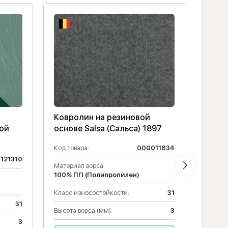
Ковролин на резиновой
Ковр
ной
основе Salsa (Сальса) 1897
основ
защи
Код товара:
000011834
121310
Код то
Материал ворса:
100% ПП (Полипропилен)
Матери
100% 
Класс износостойкости:
31
31
Класс 
Высота ворса (мм):
3
3
Высота