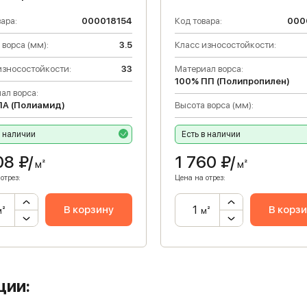
ара:
000018154
Код товара:
000
 ворса (мм):
3.5
Класс износостойкости:
износостойкости:
33
Материал ворса:
100% ПП (Полипропилен)
ал ворса:
ПА (Полиамид)
Высота ворса (мм):
в наличии
Есть в наличии
08
₽/
1 760
₽/
м²
м²
отрез:
Цена на отрез:
В корзину
В корз
м²
м²
ции: