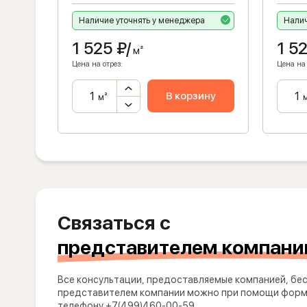
Наличие уточнять у менеджера
Налич
1 525
₽/
1 5
м²
Цена на отрез:
Цена на 
ну
В корзину
м²
Связаться с
представителем компани
Все консультации, предоставляемые компанией, бес
представителем компании можно при помощи формы
телефону +7(499)460-00-59