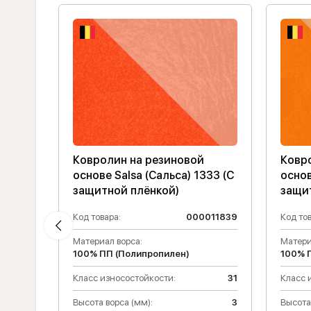
Ковролин на резиновой
Ковр
895
основе Salsa (Сальса) 1333 (C
основ
защитной плёнкой)
защи
011830
Код товара:
000011839
Код тов
Материал ворса:
Матери
100% ПП (Полипропилен)
100% 
31
Класс износостойкости:
31
Класс 
3
Высота ворса (мм):
3
Высота