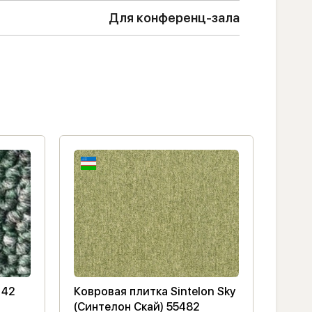
Для конференц-зала
 42
Ковровая плитка Sintelon Sky
Ковр
(Синтелон Скай) 55482
(Лонд