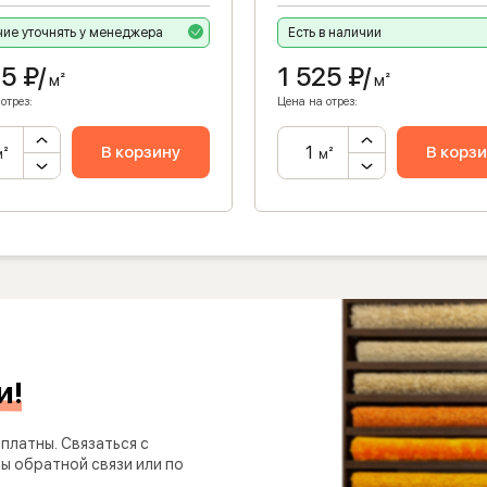
ие уточнять у менеджера
Есть в наличии
25
₽/
1 525
₽/
м²
м²
отрез:
Цена на отрез:
В корзину
В корз
м²
м²
и!
платны. Связаться с
 обратной связи или по