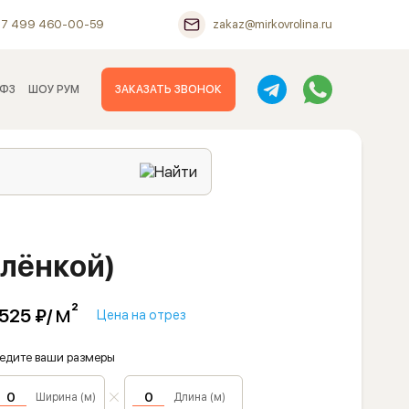
+7 499 460-00-59
zakaz@mirkovrolina.ru
 ФЗ
ШОУ РУМ
ЗАКАЗАТЬ ЗВОНОК
плёнкой)
м²
 525 ₽/
Цена на отрез
едите ваши размеры
Ширина (м)
Длина (м)