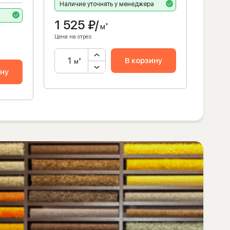
Наличие уточнять у менеджера
Налич
1 525
₽/
м²
1 5
Цена на отрез:
Цена на 
В корзину
м²
ину