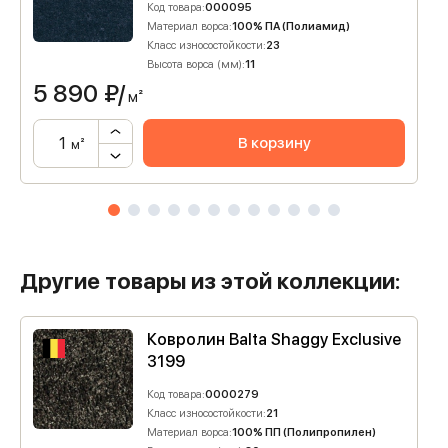
Код товара:
000095
Материал ворса:
100% ПА (Полиамид)
Класс износостойкости:
23
Высота ворса (мм):
11
5 890
₽/
м²
В корзину
м²
Другие товары из этой коллекции:
Ковролин Balta Shaggy Exclusive
3199
Код товара:
0000279
Класс износостойкости:
21
Материал ворса:
100% ПП (Полипропилен)