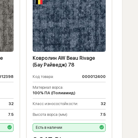
ge
Ковролин AW Beau Rivage
(Бау Райведж) 78
012398
Код товара:
000012400
Материал ворса:
100% ПА (Полиамид)
32
Класс износостойкости:
32
7.5
Высота ворса (мм):
7.5
Есть в наличии