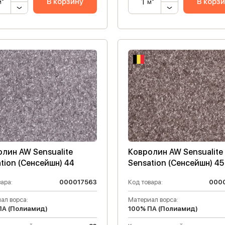
В корзину
В корз
м²
м²
лин AW Sensualite
Ковролин AW Sensualite
tion (Сенсейшн) 44
Sensation (Сенсейшн) 45
ара:
000017563
Код товара:
000
ал ворса:
Материал ворса:
ПА (Полиамид)
100% ПА (Полиамид)