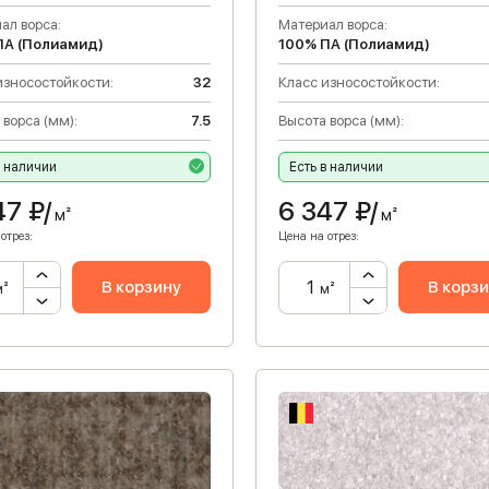
ал ворса:
Материал ворса:
ПА (Полиамид)
100% ПА (Полиамид)
износостойкости:
32
Класс износостойкости:
 ворса (мм):
7.5
Высота ворса (мм):
в наличии
Есть в наличии
47
₽/
6 347
₽/
м²
м²
отрез:
Цена на отрез:
В корзину
В корз
м²
м²