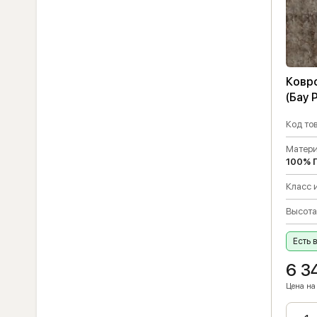
Ковро
(Бау 
Код тов
Матери
100% 
Класс 
Высота
Есть 
6 3
Цена на 