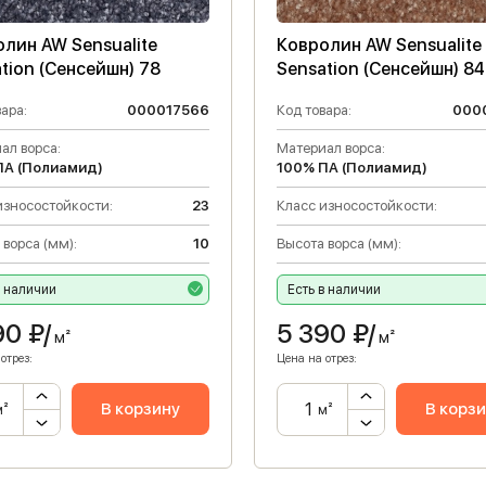
лин AW Sensualite
Ковролин AW Sensualite
tion (Сенсейшн) 78
Sensation (Сенсейшн) 84
ара:
000017566
Код товара:
000
ал ворса:
Материал ворса:
ПА (Полиамид)
100% ПА (Полиамид)
износостойкости:
23
Класс износостойкости:
 ворса (мм):
10
Высота ворса (мм):
в наличии
Есть в наличии
90
₽/
5 390
₽/
м²
м²
отрез:
Цена на отрез:
В корзину
В корз
м²
м²