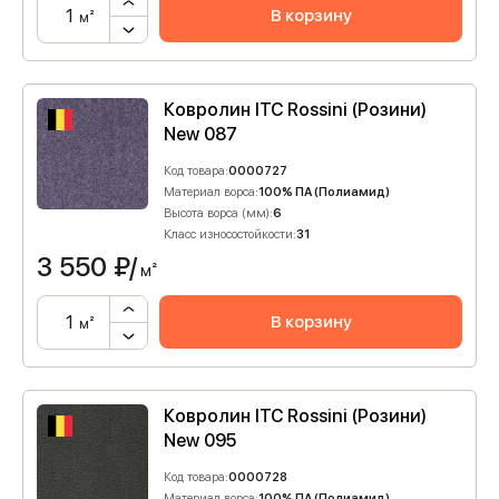
В корзину
м²
Ковролин ITC Rossini (Розини)
New 087
Код товара:
0000727
Материал ворса:
100% ПА (Полиамид)
Высота ворса (мм):
6
Класс износостойкости:
31
3 550
₽/
м²
В корзину
м²
Ковролин ITC Rossini (Розини)
New 095
Код товара:
0000728
Материал ворса:
100% ПА (Полиамид)