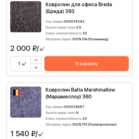
Ковролин для офиса Breda
(Бреда) 393
Код товара:
000014242
Высота ворса (мм):
3.5
Класс износостойкости:
33
Материал ворса:
100% ПА (Полиамид)
2 000
₽/
м²
В корзину
м²
Ковролин Balta Marshmallow
(Маршмеллоу) 360
Код товара:
000013667
Высота ворса (мм):
9
Класс износостойкости:
23
Материал ворса:
100% ПП (Полипропилен)
1 540
₽/
м²