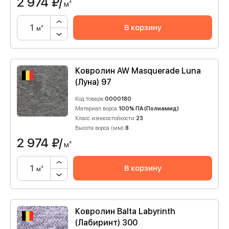
2 974
₽/
м²
В корзину
м²
Ковролин AW Masquerade Luna
(Луна) 97
Код товара:
0000180
Материал ворса:
100% ПА (Полиамид)
Класс износостойкости:
23
Высота ворса (мм):
8
2 974
₽/
м²
В корзину
м²
Ковролин Balta Labyrinth
(Лабиринт) 300