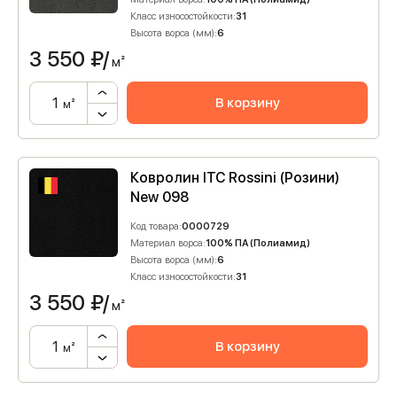
Класс износостойкости:
31
Высота ворса (мм):
6
3 550
₽/
м²
В корзину
м²
Ковролин ITC Rossini (Розини)
New 098
Код товара:
0000729
Материал ворса:
100% ПА (Полиамид)
Высота ворса (мм):
6
Класс износостойкости:
31
3 550
₽/
м²
В корзину
м²