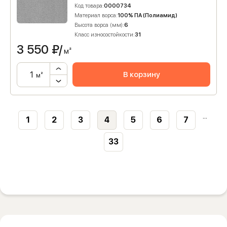
Код товара:
0000734
Материал ворса:
100% ПА (Полиамид)
Высота ворса (мм):
6
Класс износостойкости:
31
3 550
₽/
м²
В корзину
м²
...
1
2
3
4
5
6
7
33