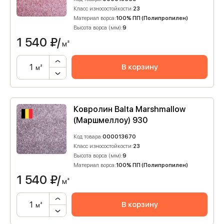
Класс износостойкости:
23
Материал ворса:
100% ПП (Полипропилен)
Высота ворса (мм):
9
1 540
₽/
м²
В корзину
м²
Ковролин Balta Marshmallow
(Маршмеллоу) 930
Код товара:
000013670
Класс износостойкости:
23
Высота ворса (мм):
9
Материал ворса:
100% ПП (Полипропилен)
1 540
₽/
м²
В корзину
м²