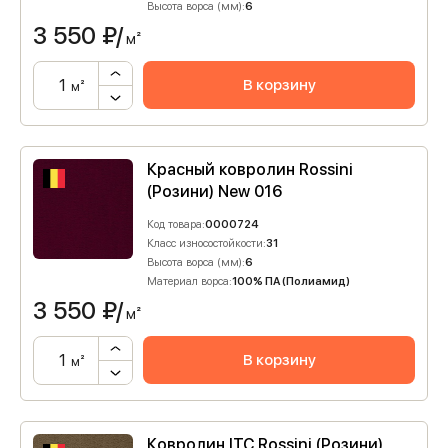
Высота ворса (мм):
6
3 550
₽/
м²
В корзину
м²
Красный ковролин Rossini
(Розини) New 016
Код товара:
0000724
Класс износостойкости:
31
Высота ворса (мм):
6
Материал ворса:
100% ПА (Полиамид)
3 550
₽/
м²
В корзину
м²
Ковролин ITC Rossini (Розини)