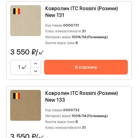
Ковролин ITC Rossini (Розини)
New 131
Код товара:
0000731
Класс износостойкости:
31
Материал ворса:
100% ПА (Полиамид)
Высота ворса (мм):
6
3 550
₽/
м²
В корзину
м²
Ковролин ITC Rossini (Розини)
New 133
Код товара:
0000732
Материал ворса:
100% ПА (Полиамид)
Высота ворса (мм):
6
Класс износостойкости:
31
3 550
₽/
м²