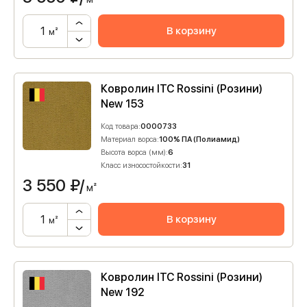
В корзину
м²
Ковролин ITC Rossini (Розини)
New 153
Код товара:
0000733
Материал ворса:
100% ПА (Полиамид)
Высота ворса (мм):
6
Класс износостойкости:
31
3 550
₽/
м²
В корзину
м²
Ковролин ITC Rossini (Розини)
New 192