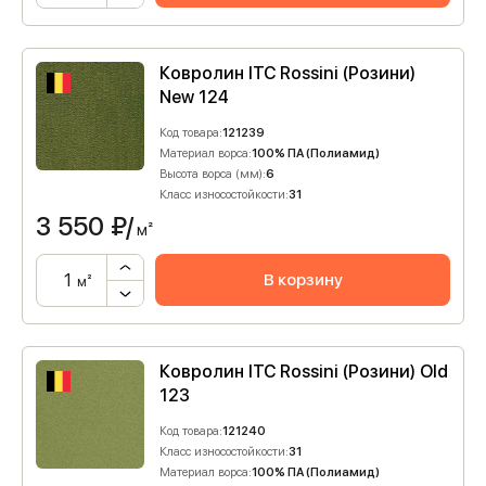
Ковролин ITC Rossini (Розини)
New 124
Код товара:
121239
Материал ворса:
100% ПА (Полиамид)
Высота ворса (мм):
6
Класс износостойкости:
31
3 550
₽/
м²
В корзину
м²
Ковролин ITC Rossini (Розини) Old
123
Код товара:
121240
Класс износостойкости:
31
Материал ворса:
100% ПА (Полиамид)