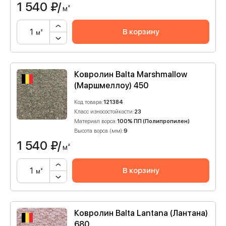
1 540
₽/
м²
В корзину
м²
Ковролин Balta Marshmallow
(Маршмеллоу) 450
Код товара:
121384
Класс износостойкости:
23
Материал ворса:
100% ПП (Полипропилен)
Высота ворса (мм):
9
1 540
₽/
м²
В корзину
м²
Ковролин Balta Lantana (Лантана)
680