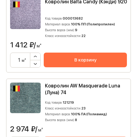
Ковролин Balta Candy (Кэнди) 920
Код товара:
000013682
Материал ворса:
100% ПП (Полипропилен)
Высота ворса (мм):
9
Класс износостойкости:
22
1 412
₽/
м²
В корзину
м²
Ковролин AW Masquerade Luna
(Луна) 74
Код товара:
121219
Класс износостойкости:
23
Материал ворса:
100% ПА (Полиамид)
Высота ворса (мм):
8
2 974
₽/
м²