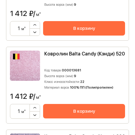
Высота ворса (мм):
9
1 412
₽/
м²
В корзину
м²
Ковролин Balta Candy (Кэнди) 520
Код товара:
000013681
Высота ворса (мм):
9
Класс износостойкости:
22
Материал ворса:
100% ПП (Полипропилен)
1 412
₽/
м²
В корзину
м²