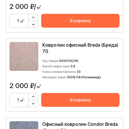
2 000
₽/
м²
В корзину
м²
Ковролин офисный Breda (Бреда)
70
Код товара:
000014236
Высота ворса (мм):
3.5
Класс износостойкости:
33
Материал ворса:
100% ПА (Полиамид)
2 000
₽/
м²
В корзину
м²
Офисный ковролин Condor Breda