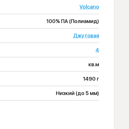
Volcano
100% ПА (Полиамид)
Джутовая
4
кв.м
1490 г
Низкий (до 5 мм)