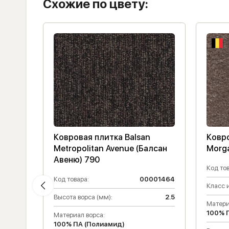
Схожие по цвету:
Ковровая плитка Balsan
Ковр
Metropolitan Avenue (Балсан
Morga
Авеню) 790
001462
Код тов
Код товара:
00001464
2.6
Класс 
Высота ворса (мм):
2.5
Матери
100% 
Материал ворса:
100% ПА (Полиамид)