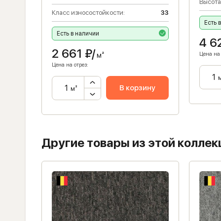
33
Высота
Класс износостойкости:
33
Есть 
Есть в наличии
4 6
2 661
₽/
Цена на 
м²
Цена на отрез:
ну
В корзину
м²
Другие товары из этой коллек