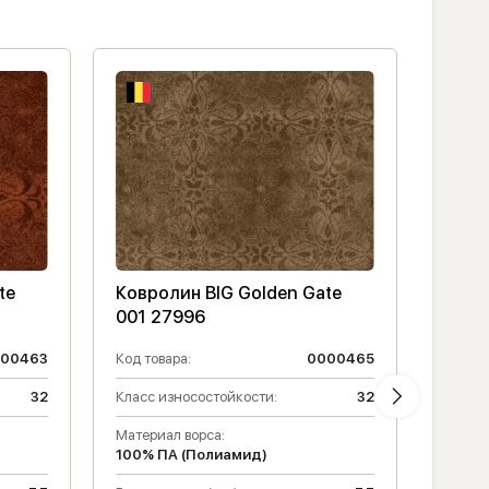
te
Ковролин BIG Golden Gate
Ковр
001 27996
002 
00463
Код товара:
0000465
Код то
32
Класс износостойкости:
32
Класс 
Материал ворса:
Высота
100% ПА (Полиамид)
Матери