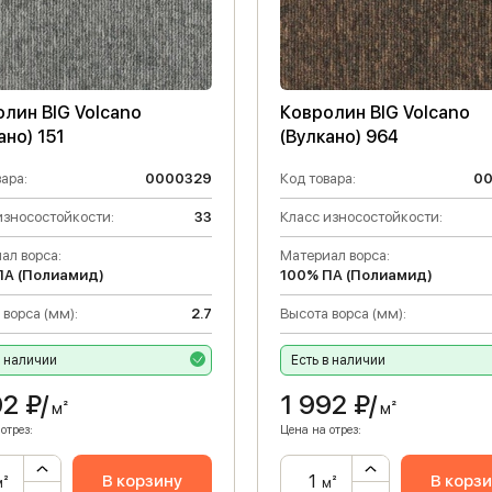
лин BIG Volcano
Ковролин BIG Volcano
ано) 151
(Вулкано) 964
ара:
0000329
Код товара:
0
износостойкости:
33
Класс износостойкости:
ал ворса:
Материал ворса:
ПА (Полиамид)
100% ПА (Полиамид)
 ворса (мм):
2.7
Высота ворса (мм):
в наличии
Есть в наличии
92
₽/
1 992
₽/
м²
м²
отрез:
Цена на отрез:
В корзину
В корз
м²
м²