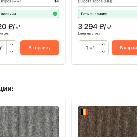
 ворса (мм):
14
Высота ворса (мм):
в наличии
Есть в наличии
20
₽/
3 294
₽/
м²
м²
отрез:
Цена на отрез:
В корзину
В корз
м²
м²
ции: