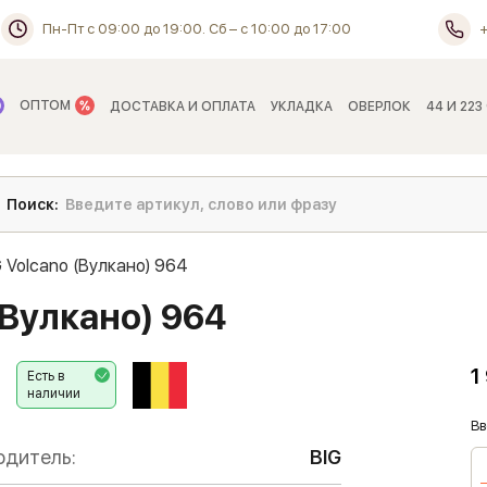
Пн-Пт с 09:00 до 19:00. Сб – с 10:00 до 17:00
ОПТОМ
ДОСТАВКА И ОПЛАТА
УКЛАДКА
ОВЕРЛОК
44 И 223
 Volcano (Вулкано) 964
(Вулкано) 964
1
Есть в
наличии
Вв
одитель:
BIG