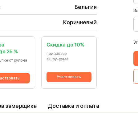
:
Бельгия
Ил
Коричневый
И
ка
Cкидка до 10%
 до 25 %
при заказе
в шоу-руме
упке от рулона
Участвовать
аствовать
ов замерщика
Доставка и оплата