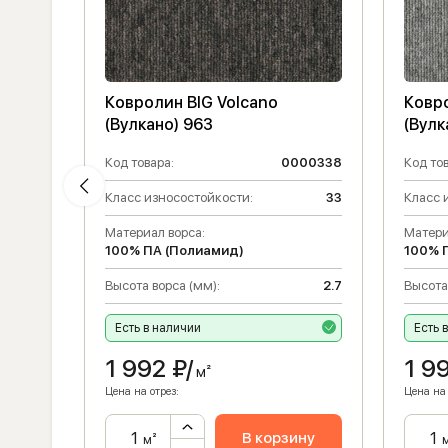
Ковролин BIG Volcano
Ковро
(Вулкано) 963
(Вулк
000332
Код товара:
0000338
Код тов
Класс износостойкости:
33
Класс 
Материал ворса:
Матери
33
100% ПА (Полиамид)
100% 
2.7
Высота ворса (мм):
2.7
Высота
Есть в наличии
Есть 
1 992
₽/
1 9
м²
Цена на отрез:
Цена на 
ну
В корзину
м²