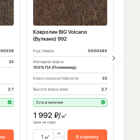
Ковролин BIG Volcano
Крас
(Вулкано) 992
(Вулк
000339
Код товара:
0000340
Код то
33
Материал ворса:
Класс 
100% ПА (Полиамид)
Матери
Класс износостойкости:
33
100% 
2.7
Высота ворса (мм):
2.7
Высота
Есть в наличии
Есть 
1 992
₽/
1 9
м²
Цена на отрез:
Цена на 
ину
В корзину
м²