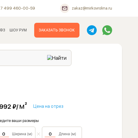
+7 499 460-00-59
zakaz@mirkovrolina.ru
 ФЗ
ШОУ РУМ
ЗАКАЗАТЬ ЗВОНОК
м²
 992 ₽/
Цена на отрез
едите ваши размеры
Ширина (м)
Длина (м)