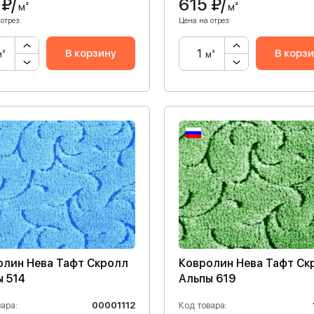
₽/
615
₽/
м²
м²
отрез:
Цена на отрез:
В корзину
В корз
м²
м²
олин Нева Тафт Скролл
Ковролин Нева Тафт Ск
ы 514
Альпы 619
ара:
00001112
Код товара: