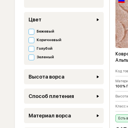
Цвет
Бежевый
Коричневый
Голубой
Ковр
Зеленый
Альп
Код тов
Высота ворса
Матери
100% 
Способ плетения
Высота
Класс 
Материал ворса
Есть 