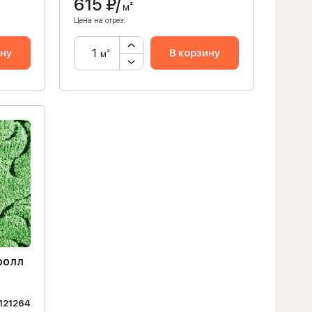
615
₽/
м²
Цена на отрез:
ину
В корзину
м²
ролл
121264