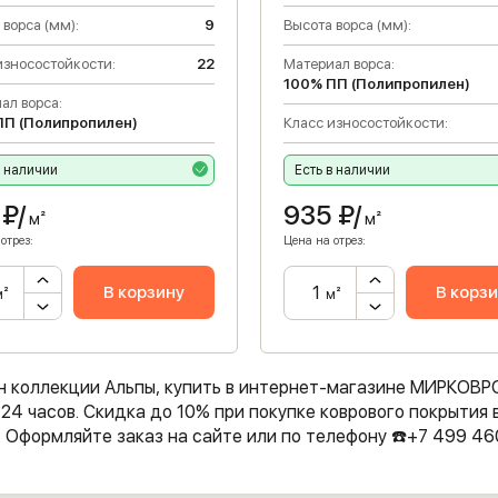
 ворса (мм):
9
Высота ворса (мм):
износостойкости:
22
Материал ворса:
100% ПП (Полипропилен)
ал ворса:
ПП (Полипропилен)
Класс износостойкости:
в наличии
Есть в наличии
₽/
935
₽/
м²
м²
отрез:
Цена на отрез:
В корзину
В корз
м²
м²
н коллекции Альпы, купить в интернет-магазине МИРКОВР
24 часов. Скидка до 10% при покупке коврового покрытия 
. Оформляйте заказ на сайте или по телефону ☎️+7 499 46