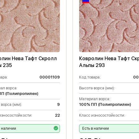
олин Нева Тафт Скролл
Ковролин Нева Тафт Ск
ы 235
Альпы 293
ара:
00001109
Код товара:
00
ал ворса:
Высота ворса (мм):
ПП (Полипропилен)
Материал ворса:
 ворса (мм):
9
100% ПП (Полипропилен)
износостойкости:
22
Класс износостойкости:
в наличии
Есть в наличии