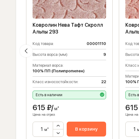
ролл
Ковролин Нева Тафт Скролл
Ковр
Альпы 293
Альп
121264
Код товара:
00001110
Код тов
9
Высота ворса (мм):
9
Высота
Материал ворса:
Класс 
100% ПП (Полипропилен)
Матери
22
Класс износостойкости:
22
100% 
Есть в наличии
Есть 
615
₽/
615
м²
Цена на отрез:
Цена на 
ну
В корзину
м²