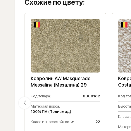
Схожие по цвету:
Ковролин AW Masquerade
Ковр
Messalina (Мезалина) 29
Costa
02064
Код товара:
0000182
Код тов
22
Материал ворса:
Высота
100% ПА (Полиамид)
11
Класс 
Класс износостойкости:
22
Матери