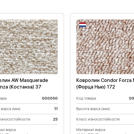
олин AW Masquerade
Ковролин Condor Forza
nza (Костанза) 37
(Форца Нью) 172
ара:
000050
Код товара:
0
 ворса (мм):
11
Высота ворса (мм):
износостойкости:
23
Класс износостойкости:
ал ворса:
Материал ворса: