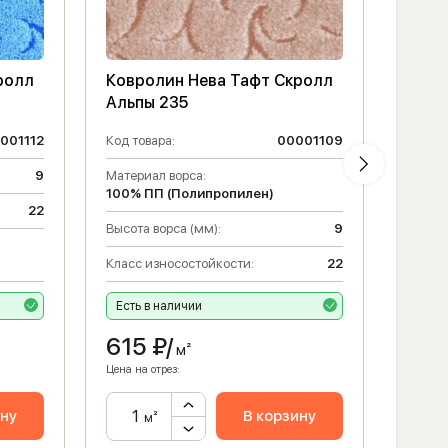
ролл
Ковролин Нева Тафт Скролл
Ковр
Альпы 235
Альп
001112
Код товара:
00001109
Код то
9
Материал ворса:
Высота
100% ПП (Полипропилен)
22
Матери
Высота ворса (мм):
9
100% 
Класс износостойкости:
22
Класс 
Есть в наличии
Есть 
615
₽/
935
м²
Цена на отрез:
Цена на 
ину
В корзину
м²