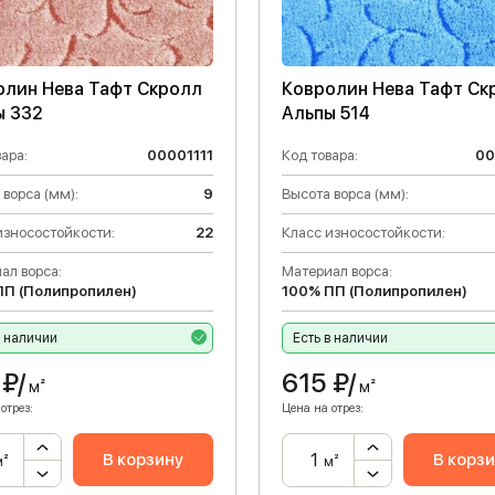
олин Нева Тафт Скролл
Ковролин Нева Тафт Ск
ы 332
Альпы 514
ара:
00001111
Код товара:
00
 ворса (мм):
9
Высота ворса (мм):
износостойкости:
22
Класс износостойкости:
ал ворса:
Материал ворса:
ПП (Полипропилен)
100% ПП (Полипропилен)
в наличии
Есть в наличии
₽/
615
₽/
м²
м²
отрез:
Цена на отрез:
В корзину
В корз
м²
м²