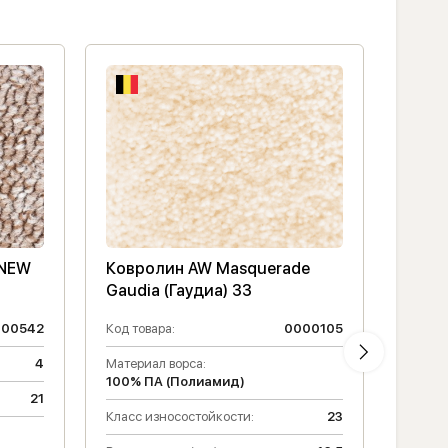
 NEW
Ковролин AW Masquerade
Ковр
Gaudia (Гаудиа) 33
Gaudi
000542
Код товара:
0000105
Код то
4
Материал ворса:
Высота
100% ПА (Полиамид)
21
Класс 
Класс износостойкости:
23
Матери