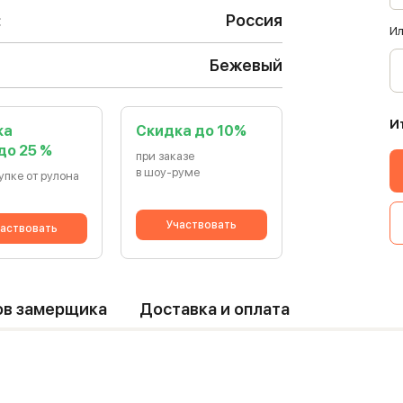
:
Россия
Ил
Бежевый
И
ка
Cкидка до 10%
 до 25 %
при заказе
в шоу-руме
упке от рулона
Участвовать
аствовать
ов замерщика
Доставка и оплата