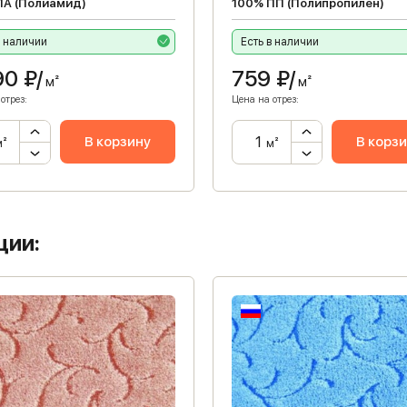
ПА (Полиамид)
100% ПП (Полипропилен)
в наличии
Есть в наличии
90
₽/
759
₽/
м²
м²
отрез:
Цена на отрез:
В корзину
В корз
м²
м²
ции: