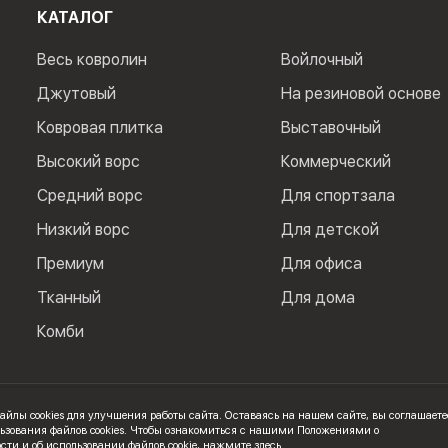
КАТАЛОГ
Весь ковролин
Войлочный
Джутовый
На резиновой основе
Ковровая плитка
Выставочный
Высокий ворс
Коммерческий
Средний ворс
Для спортзала
Низкий ворс
Для детской
Премиум
Для офиса
Тканный
Для дома
Комби
йлы cookies для улучшения работы сайта. Оставаясь на нашем сайте, вы соглашаете
. ИНН: 100502600325
ьзования файлов cookies. Чтобы ознакомиться с нашими Положениями о
ти и об использовании файлов cookie,
нажмите здесь
.