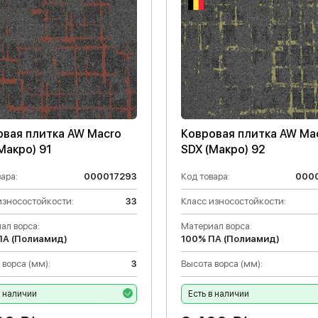
овая плитка AW Macro
Ковровая плитка AW Ma
Макро) 91
SDX (Макро) 92
ара:
000017293
Код товара:
000
износостойкости:
33
Класс износостойкости:
ал ворса:
Материал ворса:
ПА (Полиамид)
100% ПА (Полиамид)
 ворса (мм):
3
Высота ворса (мм):
в наличии
Есть в наличии