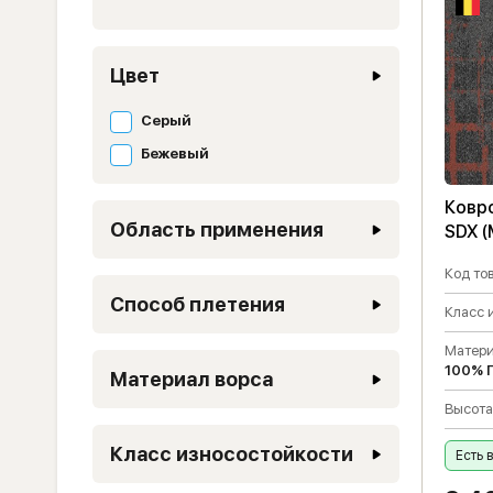
Цвет
Серый
Бежевый
Ковр
Область применения
SDX (
Код тов
Способ плетения
Класс 
Матери
100% 
Материал ворса
Высота
Класс износостойкости
Есть 