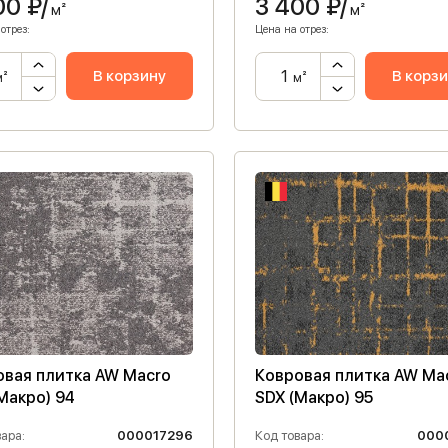
00
₽/
3 400
₽/
м²
м²
отрез:
Цена на отрез:
В корзину
В корз
м²
м²
овая плитка AW Macro
Ковровая плитка AW Ma
Макро) 94
SDX (Макро) 95
ара:
000017296
Код товара:
000