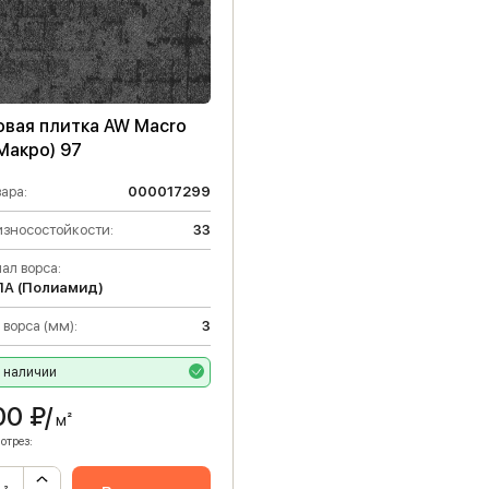
овая плитка AW Macro
Макро) 97
ара:
000017299
износостойкости:
33
ал ворса:
ПА (Полиамид)
 ворса (мм):
3
в наличии
00
₽/
м²
отрез: