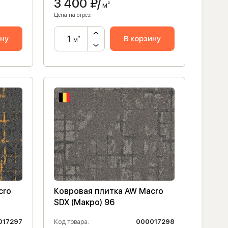
3 400
₽/
м²
Цена на отрез:
ину
В корзину
м²
cro
Ковровая плитка AW Macro
SDX (Макро) 96
017297
Код товара:
000017298