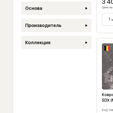
3 4
Основа
Цена на 
Производитель
Коллекция
Ковр
SDX (
Код тов