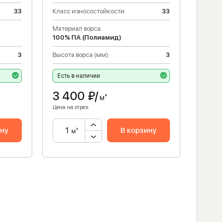
33
Класс износостойкости:
33
Материал ворса:
100% ПА (Полиамид)
3
Высота ворса (мм):
3
Есть в наличии
3 400
₽/
м²
Цена на отрез:
ину
В корзину
м²