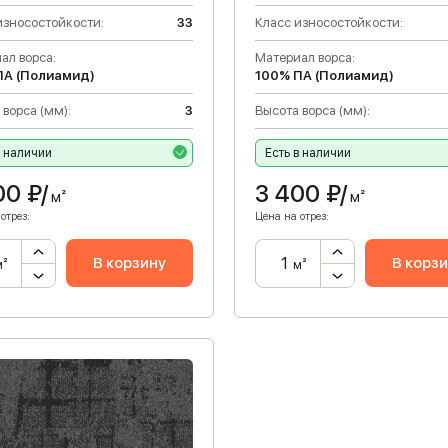
износостойкости:
33
Класс износостойкости:
ал ворса:
Материал ворса:
ПА (Полиамид)
100% ПА (Полиамид)
 ворса (мм):
3
Высота ворса (мм):
в наличии
Есть в наличии
00
₽/
3 400
₽/
м²
м²
отрез:
Цена на отрез:
В корзину
В корз
м²
м²