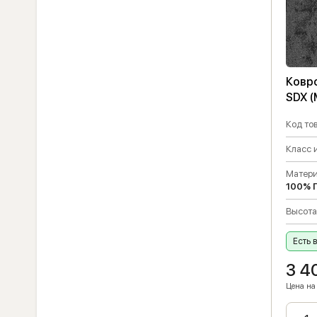
Ковр
SDX (
Код тов
Класс 
Матери
100% 
Высота
Есть 
3 4
Цена на 