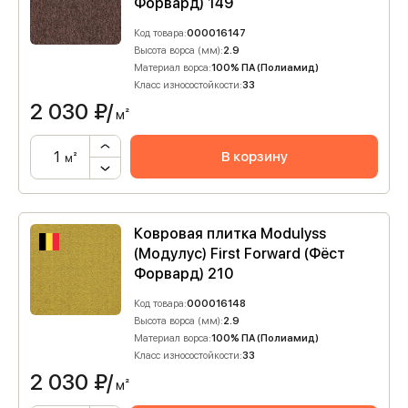
Форвард) 149
Код товара:
000016147
Высота ворса (мм):
2.9
Материал ворса:
100% ПА (Полиамид)
Класс износостойкости:
33
2 030
₽/
м²
В корзину
м²
Ковровая плитка Modulyss
(Модулус) First Forward (Фёст
Форвард) 210
Код товара:
000016148
Высота ворса (мм):
2.9
Материал ворса:
100% ПА (Полиамид)
Класс износостойкости:
33
2 030
₽/
м²