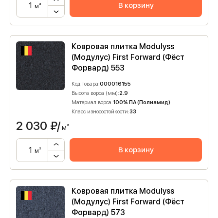
В корзину
м²
Ковровая плитка Modulyss
(Модулус) First Forward (Фёст
Форвард) 553
Код товара:
000016155
Высота ворса (мм):
2.9
Материал ворса:
100% ПА (Полиамид)
Класс износостойкости:
33
2 030
₽/
м²
В корзину
м²
Ковровая плитка Modulyss
(Модулус) First Forward (Фёст
Форвард) 573