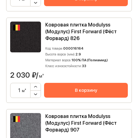
Ковровая плитка Modulyss
(Модулус) First Forward (Фёст
Форвард) 826
Код товара:
000016164
Высота ворса (мм):
2.9
Материал ворса:
100% ПА (Полиамид)
Класс износостойкости:
33
2 030
₽/
м²
В корзину
м²
Ковровая плитка Modulyss
(Модулус) First Forward (Фёст
Форвард) 907