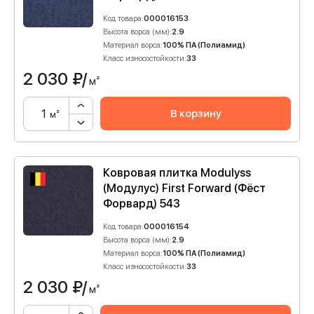
Код товара:
000016153
Высота ворса (мм):
2.9
Материал ворса:
100% ПА (Полиамид)
Класс износостойкости:
33
2 030
₽/
м²
В корзину
м²
Ковровая плитка Modulyss
(Модулус) First Forward (Фёст
Форвард) 543
Код товара:
000016154
Высота ворса (мм):
2.9
Материал ворса:
100% ПА (Полиамид)
Класс износостойкости:
33
2 030
₽/
м²