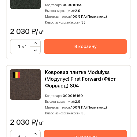
Код товара:
000016159
Высота ворса (мм):
2.9
Материал ворса:
100% ПА (Полиамид)
Класс износостойкости:
33
2 030
₽/
м²
В корзину
м²
Ковровая плитка Modulyss
(Модулус) First Forward (Фёст
Форвард) 804
Код товара:
000016160
Высота ворса (мм):
2.9
Материал ворса:
100% ПА (Полиамид)
Класс износостойкости:
33
2 030
₽/
м²