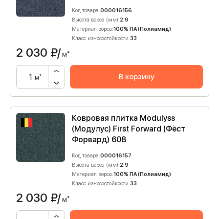
Код товара:
000016156
Высота ворса (мм):
2.9
Материал ворса:
100% ПА (Полиамид)
Класс износостойкости:
33
2 030
₽/
м²
В корзину
м²
Ковровая плитка Modulyss
(Модулус) First Forward (Фёст
Форвард) 608
Код товара:
000016157
Высота ворса (мм):
2.9
Материал ворса:
100% ПА (Полиамид)
Класс износостойкости:
33
2 030
₽/
м²