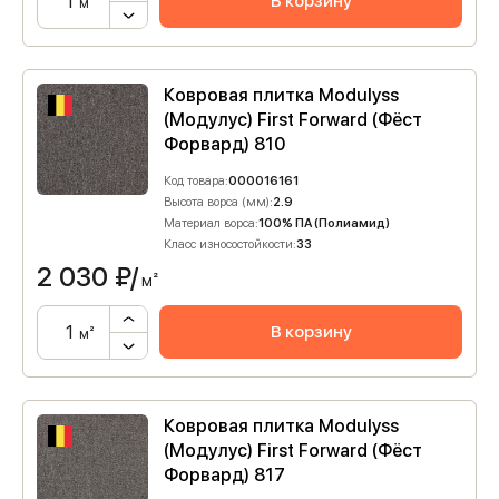
В корзину
м²
Ковровая плитка Modulyss
(Модулус) First Forward (Фёст
Форвард) 810
Код товара:
000016161
Высота ворса (мм):
2.9
Материал ворса:
100% ПА (Полиамид)
Класс износостойкости:
33
2 030
₽/
м²
В корзину
м²
Ковровая плитка Modulyss
(Модулус) First Forward (Фёст
Форвард) 817