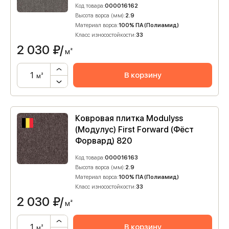
Код товара:
000016162
Высота ворса (мм):
2.9
Материал ворса:
100% ПА (Полиамид)
Класс износостойкости:
33
2 030
₽/
м²
В корзину
м²
Ковровая плитка Modulyss
(Модулус) First Forward (Фёст
Форвард) 820
Код товара:
000016163
Высота ворса (мм):
2.9
Материал ворса:
100% ПА (Полиамид)
Класс износостойкости:
33
2 030
₽/
м²
В корзину
м²