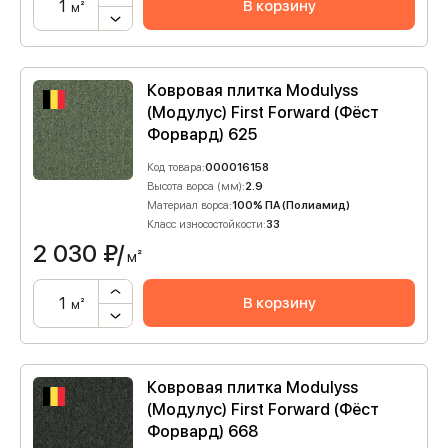
В корзину
м²
Ковровая плитка Modulyss
(Модулус) First Forward (Фёст
Форвард) 625
Код товара:
000016158
Высота ворса (мм):
2.9
Материал ворса:
100% ПА (Полиамид)
Класс износостойкости:
33
2 030
₽/
м²
В корзину
м²
Ковровая плитка Modulyss
(Модулус) First Forward (Фёст
Форвард) 668