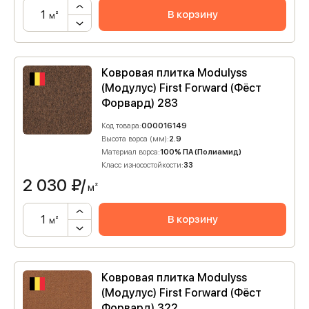
В корзину
м²
Ковровая плитка Modulyss
(Модулус) First Forward (Фёст
Форвард) 283
Код товара:
000016149
Высота ворса (мм):
2.9
Материал ворса:
100% ПА (Полиамид)
Класс износостойкости:
33
2 030
₽/
м²
В корзину
м²
Ковровая плитка Modulyss
(Модулус) First Forward (Фёст
Форвард) 322