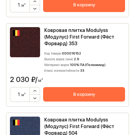
В корзину
м²
Ковровая плитка Modulyss
(Модулус) First Forward (Фёст
Форвард) 353
Код товара:
000016152
Высота ворса (мм):
2.9
Материал ворса:
100% ПА (Полиамид)
Класс износостойкости:
33
2 030
₽/
м²
В корзину
м²
Ковровая плитка Modulyss
(Модулус) First Forward (Фёст
Форвард) 504