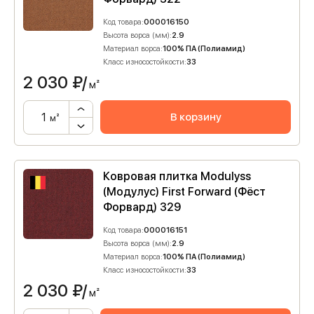
Код товара:
000016150
Высота ворса (мм):
2.9
Материал ворса:
100% ПА (Полиамид)
Класс износостойкости:
33
2 030
₽/
м²
В корзину
м²
Ковровая плитка Modulyss
(Модулус) First Forward (Фёст
Форвард) 329
Код товара:
000016151
Высота ворса (мм):
2.9
Материал ворса:
100% ПА (Полиамид)
Класс износостойкости:
33
2 030
₽/
м²