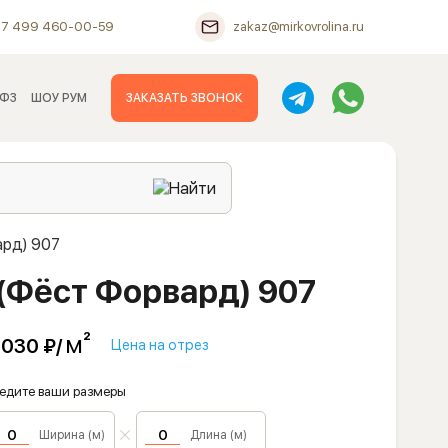
+7 499 460-00-59
zakaz@mirkovrolina.ru
 ФЗ
ШОУ РУМ
ЗАКАЗАТЬ ЗВОНОК
ард) 907
 (Фёст Форвард) 907
м²
 030 ₽/
Цена на отрез
едите ваши размеры
Ширина (м)
Длина (м)