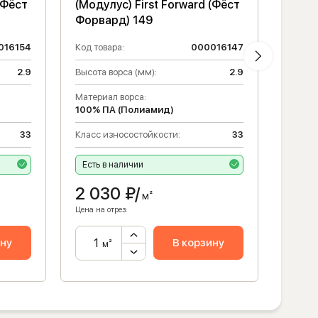
(Фёст
(Модулус) First Forward (Фёст
(Моду
Форвард) 149
Форв
016154
Код товара:
000016147
Код то
2.9
Высота ворса (мм):
2.9
Высота
Материал ворса:
Матери
100% ПА (Полиамид)
100% 
33
Класс износостойкости:
33
Класс 
Есть в наличии
Есть 
2 030
₽/
2 0
м²
Цена на отрез:
Цена на 
ину
В корзину
м²