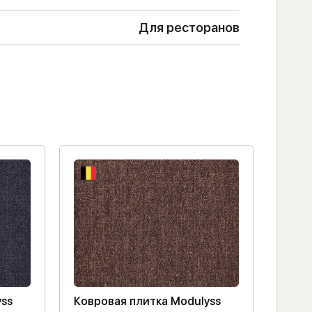
Для ресторанов
yss
Ковровая плитка Modulyss
Ковр