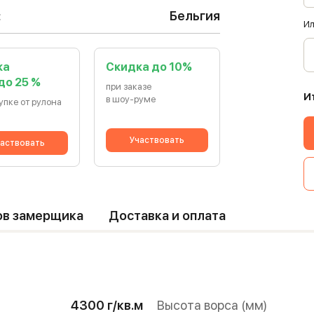
:
Бельгия
Ил
ка
Cкидка до 10%
 до 25 %
при заказе
И
в шоу-руме
упке от рулона
Участвовать
аствовать
ов замерщика
Доставка и оплата
4300 г/кв.м
Высота ворса (мм)