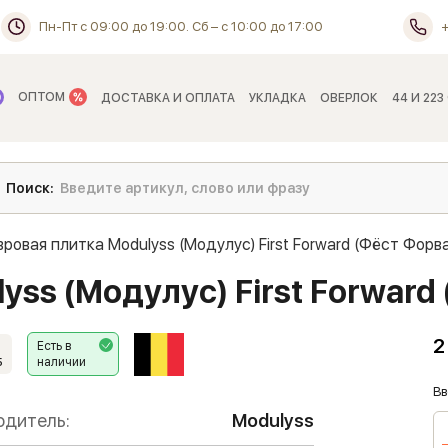
Пн-Пт с 09:00 до 19:00. Сб – с 10:00 до 17:00
ОПТОМ
ДОСТАВКА И ОПЛАТА
УКЛАДКА
ОВЕРЛОК
44 И 223
вровая плитка Modulyss (Модулус) First Forward (Фёст Форв
yss (Модулус) First Forward
2
Есть в
наличии
5
Вв
одитель:
Modulyss