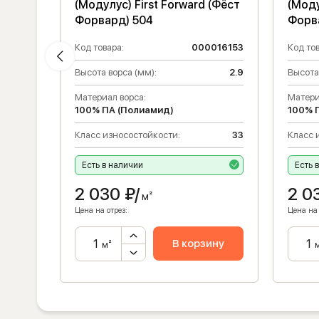
(Фёст
(Модулус) First Forward (Фёст
(Моду
Форвард) 504
Форв
016171
Код товара:
000016153
Код тов
2.9
Высота ворса (мм):
2.9
Высота
Материал ворса:
Матери
100% ПА (Полиамид)
100% 
33
Класс износостойкости:
33
Класс 
Есть в наличии
Есть 
2 030
₽/
2 0
м²
Цена на отрез:
Цена на 
ну
В корзину
м²