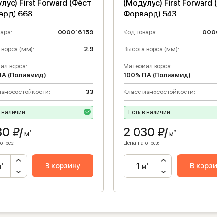
лус) First Forward (Фёст
(Модулус) First Forward 
ард) 668
Форвард) 543
ара:
000016159
Код товара:
000
 ворса (мм):
2.9
Высота ворса (мм):
ал ворса:
Материал ворса:
ПА (Полиамид)
100% ПА (Полиамид)
износостойкости:
33
Класс износостойкости:
в наличии
Есть в наличии
30
₽/
2 030
₽/
м²
м²
отрез:
Цена на отрез:
В корзину
В корз
м²
м²