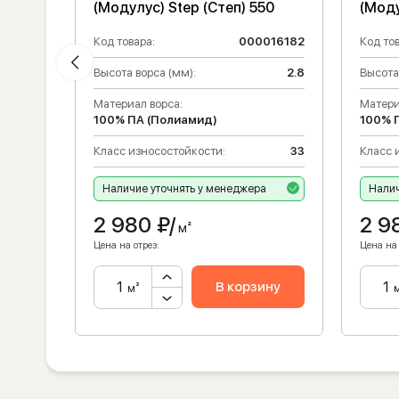
66
(Модулус) Step (Степ) 550
(Моду
016205
Код товара:
000016182
Код тов
2.8
Высота ворса (мм):
2.8
Высота
Материал ворса:
Матери
100% ПА (Полиамид)
100% 
33
Класс износостойкости:
33
Класс 
Наличие уточнять у менеджера
Налич
2 980
₽/
2 9
м²
Цена на отрез:
Цена на 
ну
В корзину
м²