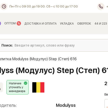
Пн-Пт с 09:00 до 19:00. Сб – с 10:00 до 17:00
ОПТОМ
ДОСТАВКА И ОПЛАТА
УКЛАДКА
ОВЕРЛОК
44 И 223
плитка Modulyss (Модулус) Step (Степ) 616
yss (Модулус) Step (Степ) 6
2
Наличие
уточнять у
0
менеджера
Вв
одитель:
Modulyss