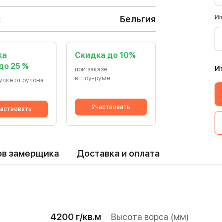
Ил
:
Бельгия
ка
Cкидка до 10%
 до 25 %
И
при заказе
в шоу-руме
упке от рулона
Участвовать
аствовать
ов замерщика
Доставка и оплата
4200 г/кв.м
Высота ворса (мм)