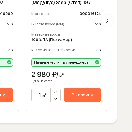
07
(Модулус) Step (Степ) 187
(Моду
016200
Код товара:
000016174
Код то
2.8
Высота ворса (мм):
2.8
Высота
Материал ворса:
Матери
100% ПА (Полиамид)
100% 
33
Класс износостойкости:
33
Класс 
а
Наличие уточнять у менеджера
Налич
2 980
₽/
2 9
м²
Цена на отрез:
Цена на 
ину
В корзину
м²