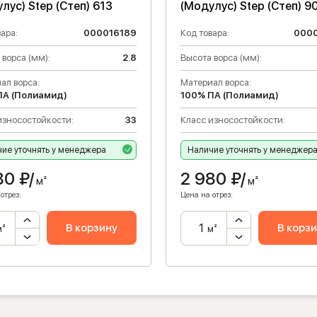
лус) Step (Степ) 613
(Модулус) Step (Степ) 9
ара:
000016189
Код товара:
000
 ворса (мм):
2.8
Высота ворса (мм):
ал ворса:
Материал ворса:
ПА (Полиамид)
100% ПА (Полиамид)
износостойкости:
33
Класс износостойкости:
ие уточнять у менеджера
Наличие уточнять у менеджер
80
₽/
2 980
₽/
м²
м²
отрез:
Цена на отрез:
В корзину
В корз
м²
м²