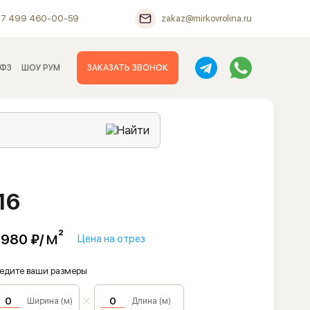
+7 499 460-00-59
zakaz@mirkovrolina.ru
 ФЗ
ШОУ РУМ
ЗАКАЗАТЬ ЗВОНОК
16
м²
 980 ₽/
Цена на отрез
едите ваши размеры
Ширина (м)
Длина (м)