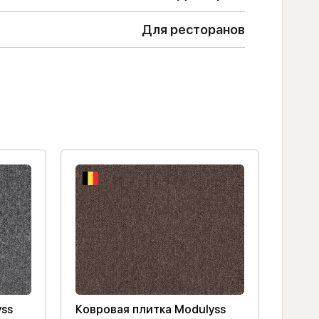
Для ресторанов
yss
Ковровая плитка Modulyss
Ковр