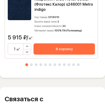
(Флотекс Калор) s246001 Metro
indigo
Код товара:
3314010
Высота ворса (мм):
2
Класс износостойкости:
33
Материал ворса:
100% ПА (Полиамид)
5 915
₽/
м²
В корзину
м²
Связаться с