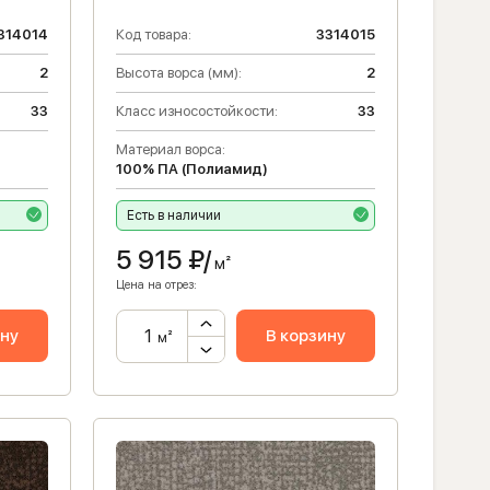
314014
Код товара:
3314015
2
Высота ворса (мм):
2
33
Класс износостойкости:
33
Материал ворса:
100% ПА (Полиамид)
Есть в наличии
5 915
₽/
м²
Цена на отрез:
ину
В корзину
м²