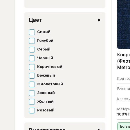
Цвет
Синий
Голубой
Серый
Ковро
Черный
(Флот
Коричневый
Metro
Бежевый
Код тов
Фиолетовый
Высота
Зеленый
Класс 
Желтый
Матери
Розовый
100% 
Есть 