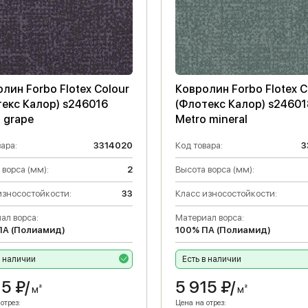
лин Forbo Flotex Colour
Ковролин Forbo Flotex C
екс Калор) s246016
(Флотекс Калор) s24601
 grape
Metro mineral
ара:
3314020
Код товара:
3
 ворса (мм):
2
Высота ворса (мм):
износостойкости:
33
Класс износостойкости:
ал ворса:
Материал ворса:
ПА (Полиамид)
100% ПА (Полиамид)
в наличии
Есть в наличии
15
₽/
5 915
₽/
м²
м²
отрез:
Цена на отрез: