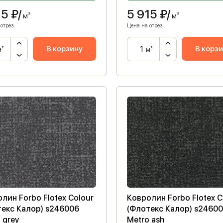
15
₽/
5 915
₽/
м²
м²
отрез:
Цена на отрез:
В корзину
В корз
м²
м²
лин Forbo Flotex Colour
Ковролин Forbo Flotex C
текс Калор) s246006
(Флотекс Калор) s2460
 grey
Metro ash