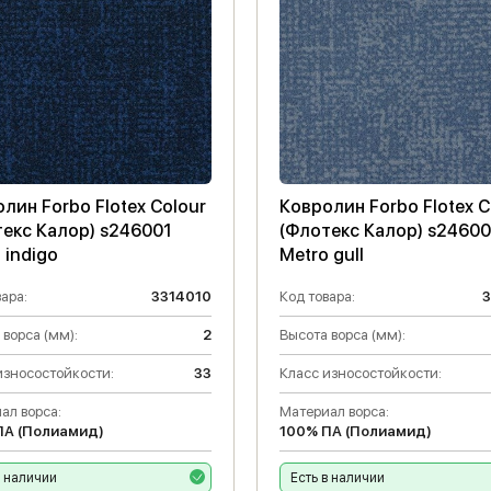
лин Forbo Flotex Colour
Ковролин Forbo Flotex C
екс Калор) s246001
(Флотекс Калор) s2460
 indigo
Metro gull
ара:
3314010
Код товара:
3
 ворса (мм):
2
Высота ворса (мм):
износостойкости:
33
Класс износостойкости:
ал ворса:
Материал ворса:
ПА (Полиамид)
100% ПА (Полиамид)
в наличии
Есть в наличии