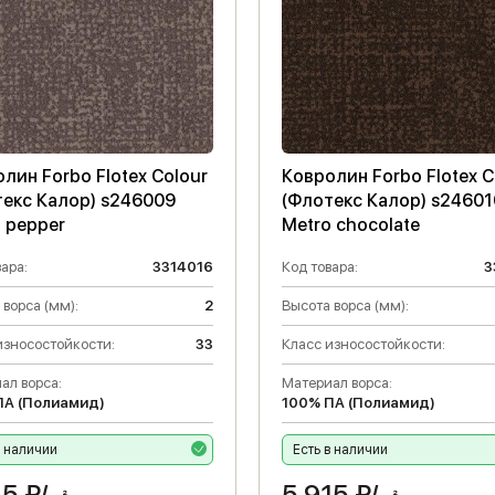
лин Forbo Flotex Colour
Ковролин Forbo Flotex C
текс Калор) s246009
(Флотекс Калор) s24601
 pepper
Metro chocolate
ара:
3314016
Код товара:
3
 ворса (мм):
2
Высота ворса (мм):
износостойкости:
33
Класс износостойкости:
ал ворса:
Материал ворса:
ПА (Полиамид)
100% ПА (Полиамид)
в наличии
Есть в наличии
15
₽/
5 915
₽/