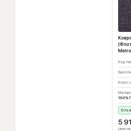
Ковро
(Флот
Metro
Код тов
Высота
Класс 
Матери
100% 
Есть 
5 9
Цена на 