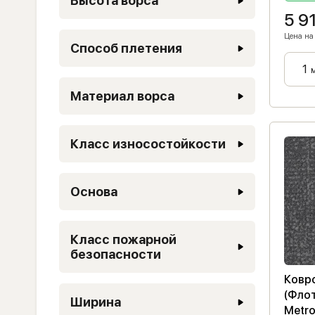
Высота ворса
5 9
Цена на 
Способ плетения
Материал ворса
Класс износостойкости
Основа
Класс пожарной
безопасности
Ковро
(Фло
Ширина
Metro