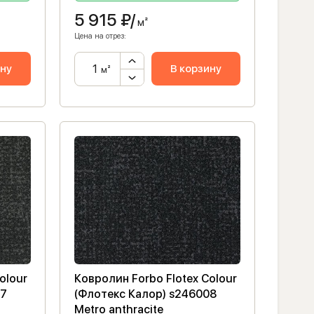
5 915
₽/
м²
Цена на отрез:
ину
В корзину
м²
olour
Ковролин Forbo Flotex Colour
07
(Флотекс Калор) s246008
Metro anthracite