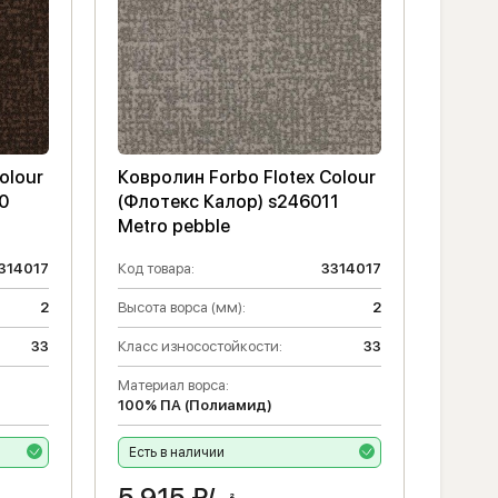
olour
Ковролин Forbo Flotex Colour
0
(Флотекс Калор) s246011
Metro pebble
314017
Код товара:
3314017
2
Высота ворса (мм):
2
33
Класс износостойкости:
33
Материал ворса:
100% ПА (Полиамид)
Есть в наличии
5 915
₽/