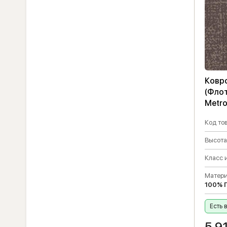
Ковро
(Фло
Metro
Код тов
Высота
Класс 
Матери
100% 
Есть 
5 9