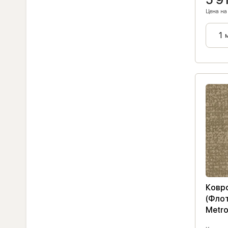
Цена на 
Ковро
(Флот
Metro