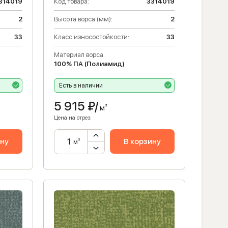
314019
Код товара:
3314019
2
Высота ворса (мм):
2
33
Класс износостойкости:
33
Материал ворса:
100% ПА (Полиамид)
Есть в наличии
5 915
₽/
м²
Цена на отрез:
ину
В корзину
м²