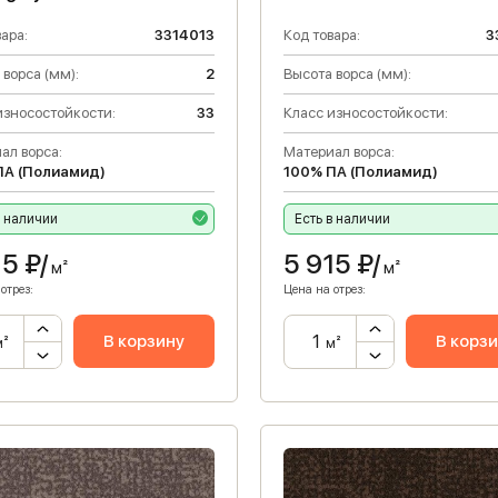
ара:
3314013
Код товара:
3
 ворса (мм):
2
Высота ворса (мм):
износостойкости:
33
Класс износостойкости:
ал ворса:
Материал ворса:
ПА (Полиамид)
100% ПА (Полиамид)
в наличии
Есть в наличии
15
₽/
5 915
₽/
м²
м²
отрез:
Цена на отрез:
В корзину
В корз
м²
м²