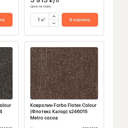
м²
Цена на отрез:
ину
В корзину
м²
olour
Ковролин Forbo Flotex Colour
4
(Флотекс Калор) s246015
Metro cocoa