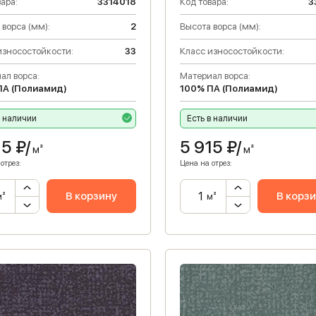
ара:
3314018
Код товара:
3
 ворса (мм):
2
Высота ворса (мм):
износостойкости:
33
Класс износостойкости:
ал ворса:
Материал ворса:
ПА (Полиамид)
100% ПА (Полиамид)
в наличии
Есть в наличии
15
₽/
5 915
₽/
м²
м²
отрез:
Цена на отрез:
В корзину
В корз
м²
м²