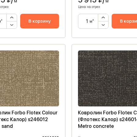
м²
м²
отрез:
Цена на отрез:
В корзину
В корз
м²
м²
лин Forbo Flotex Colour
Ковролин Forbo Flotex C
екс Калор) s246012
(Флотекс Калор) s24601
 sand
Metro concrete