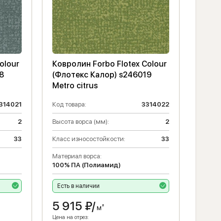
olour
Ковролин Forbo Flotex Colour
8
(Флотекс Калор) s246019
Metro citrus
314021
Код товара:
3314022
2
Высота ворса (мм):
2
33
Класс износостойкости:
33
Материал ворса:
100% ПА (Полиамид)
Есть в наличии
5 915
₽/
м²
Цена на отрез: