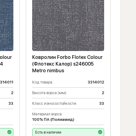
olour
Ковролин Forbo Flotex Colour
04
(Флотекс Калор) s246005
Metro nimbus
314011
Код товара:
3314012
2
Высота ворса (мм):
2
33
Класс износостойкости:
33
Материал ворса:
100% ПА (Полиамид)
Есть в наличии