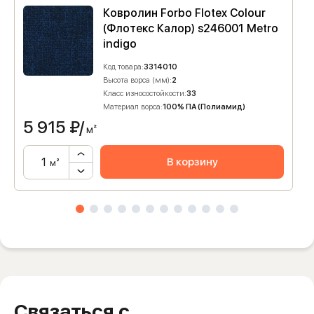
Ковролин Forbo Flotex Colour
(Флотекс Калор) s246001 Metro
indigo
Код товара:
3314010
Высота ворса (мм):
2
Класс износостойкости:
33
Материал ворса:
100% ПА (Полиамид)
5 915
₽/
м²
В корзину
м²
Связаться с